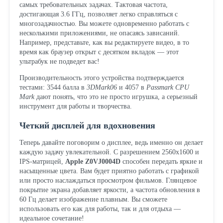
самых требовательных задачах. Тактовая частота,
достигающая 3.6 ГГц, позволяет легко справляться с
многозадачностью. Вы можете одновременно работать с
несколькими приложениями, не опасаясь зависаний.
Например, представьте, как вы редактируете видео, в то
время как браузер открыт с десятком вкладок — этот
ультрабук не подведет вас!
Производительность этого устройства подтверждается
тестами: 3544 балла в
3DMark06
и 4057 в
Passmark CPU
Mark
дают понять, что это не просто игрушка, а серьезный
инструмент для работы и творчества.
Четкий дисплей для вдохновения
Теперь давайте поговорим о дисплее, ведь именно он делает
каждую задачу увлекательной. С разрешением 2560x1600 и
IPS-матрицей,
Apple Z0VJ0004D
способен передать яркие и
насыщенные цвета. Вам будет приятно работать с графикой
или просто наслаждаться просмотром фильмов. Глянцевое
покрытие экрана добавляет яркости, а частота обновления в
60 Гц делает изображение плавным. Вы сможете
использовать его как для работы, так и для отдыха —
идеальное сочетание!