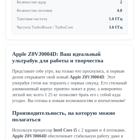
Количество ядер
2
Количество потоков
4.0
Тактовая частота
1.6 ГГц
Частота TurboBoost / TurboCore
3.6 ГГц
Apple Z0VJ0004D: Ваш идеальный
ультрабук для работы и творчества
Представьте себе утро, вы только что проснулись, и первым
делом открываете свой новый
Apple Z0VJ0004D
. Этот
ультрабук готов вас поразить с первых секунд. Его стильный
алюминиевый корпус приятно лежит в руке, а невероятно
легкий вес всего 1.25 кг позволяет брать его с собой куда
угодно. Вы готовы к новым возможностям и впечатлениям!
Производительность, на которую можно
полагаться
Используя процессор
Intel Core i5
с 2 ядрами и 4 потоками,
Apple Z0VJ0004D
обеспечивает стабильную работу даже в