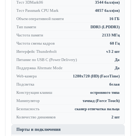
Тест 3DMark06
3544 балл(ов)
Тест Passmark CPU Mark
4057 балл(ов)
Объем оперативной памяти
16 ГБ
Тип памяти
DDR3 (LPDDR3)
Частота памяти
2133 МГц
Частота смены кадров
60 Гц
Интерфейс Thunderbolt
v3 2 шт
Питание по USB C (Power Delivery)
Да
Поддержка Alternate Mode
Да
Web-камера
1280x720 (HD) (FaceTime)
Подсветка
белая
Конструкция клавиш
островного типа
Манипулятор
тачпад (Force Touch)
Безопасность
сканер отпечатка пальца
Количество динамиков
2 шт
Порты и подключения