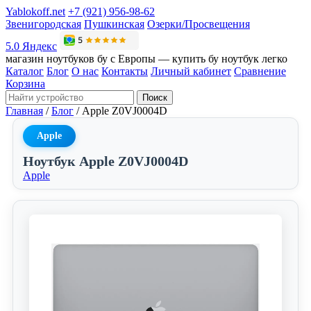
Yablokoff.net
+7 (921) 956-98-62
Звенигородская
Пушкинская
Озерки/Просвещения
5.0 Яндекс
магазин ноутбуков бу с Европы — купить бу ноутбук легко
Каталог
Блог
О нас
Контакты
Личный кабинет
Сравнение
Корзина
Поиск
Главная
/
Блог
/
Apple Z0VJ0004D
Apple
Ноутбук Apple Z0VJ0004D
Apple