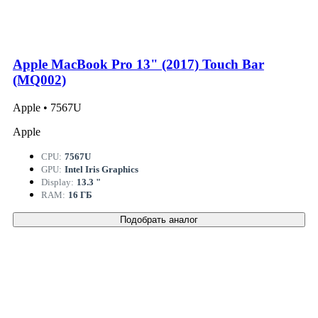
Apple MacBook Pro 13" (2017) Touch Bar
(MQ002)
Apple • 7567U
Apple
CPU:
7567U
GPU:
Intel Iris Graphics
Display:
13.3 "
RAM:
16 ГБ
Подобрать аналог