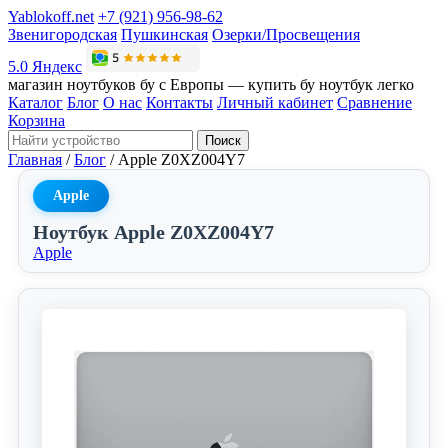
Yablokoff.net
+7 (921) 956-98-62
Звенигородская
Пушкинская
Озерки/Просвещения
5.0 Яндекс
магазин ноутбуков бу с Европы — купить бу ноутбук легко
Каталог
Блог
О нас
Контакты
Личный кабинет
Сравнение
Корзина
Поиск
Главная
/
Блог
/
Apple Z0XZ004Y7
Apple
Ноутбук Apple Z0XZ004Y7
Apple