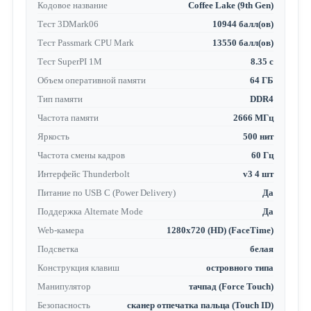
Кодовое название
Coffee Lake (9th Gen)
Тест 3DMark06
10944 балл(ов)
Тест Passmark CPU Mark
13550 балл(ов)
Тест SuperPI 1M
8.35 с
Объем оперативной памяти
64 ГБ
Тип памяти
DDR4
Частота памяти
2666 МГц
Яркость
500 нит
Частота смены кадров
60 Гц
Интерфейс Thunderbolt
v3 4 шт
Питание по USB C (Power Delivery)
Да
Поддержка Alternate Mode
Да
Web-камера
1280x720 (HD) (FaceTime)
Подсветка
белая
Конструкция клавиш
островного типа
Манипулятор
тачпад (Force Touch)
Безопасность
сканер отпечатка пальца (Touch ID)