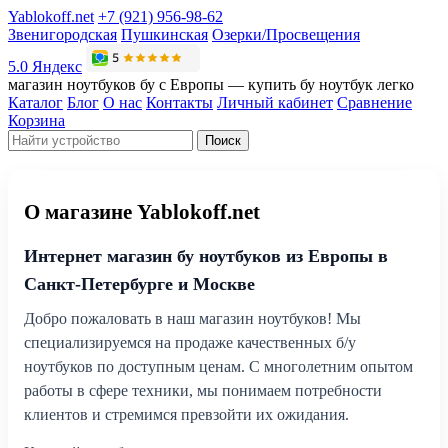
Yablokoff.net
+7 (921) 956-98-62
Звенигородская
Пушкинская
Озерки/Просвещения
5.0 Яндекс
магазин ноутбуков бу с Европы — купить бу ноутбук легко
Каталог
Блог
О нас
Контакты
Личный кабинет
Сравнение
Корзина
Поиск
О магазине Yablokoff.net
Интернет магазин бу ноутбуков из Европы в
Санкт-Петербурге и Москве
Добро пожаловать в наш магазин ноутбуков! Мы
специализируемся на продаже качественных б/у
ноутбуков по доступным ценам. С многолетним опытом
работы в сфере техники, мы понимаем потребности
клиентов и стремимся превзойти их ожидания.