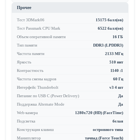
Прочее
Тест 3DMark06
15175 балл(ов)
Тест Passmark CPU Mark
6522 балл(ов)
Объем оперативной памяти
16 ГБ
Тип памяти
DDR3 (LPDDR3)
Частота памяти
2133 МГц
Яркость
510 нит
Контрастность
1140 :1
Частота смены кадров
60 Гц
Интерфейс Thunderbolt
v3 4 шт
Питание по USB C (Power Delivery)
Да
Поддержка Alternate Mode
Да
Web-камера
1280x720 (HD) (FaceTime)
Подсветка
белая
Конструкция клавиш
островного типа
Манипулятор
тачпад (Force Touch)