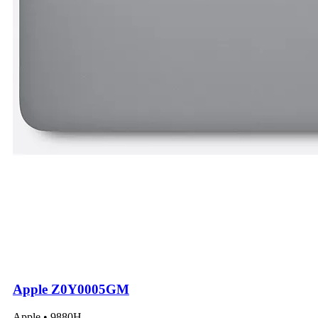
Apple Z0Y0005GM
Apple • 9880H