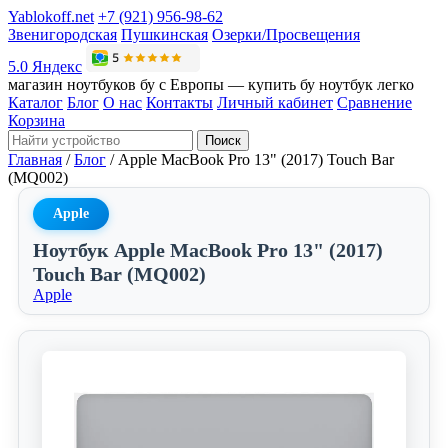
Yablokoff.net
+7 (921) 956-98-62
Звенигородская
Пушкинская
Озерки/Просвещения
5.0 Яндекс
магазин ноутбуков бу с Европы — купить бу ноутбук легко
Каталог
Блог
О нас
Контакты
Личный кабинет
Сравнение
Корзина
Поиск
Главная
/
Блог
/
Apple MacBook Pro 13" (2017) Touch Bar
(MQ002)
Apple
Ноутбук Apple MacBook Pro 13" (2017)
Touch Bar (MQ002)
Apple