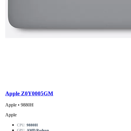
Apple Z0Y0005GM
Apple • 9880H
Apple
CPU:
9880H
GPU:
AMD Radeon