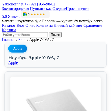
Yablokoff.net
+7 (921) 956-98-62
Звенигородская
Пушкинская
Озерки/Просвещения
5.0 Яндекс
магазин ноутбуков бу с Европы — купить бу ноутбук легко
Каталог
Блог
О нас
Контакты
Личный кабинет
Сравнение
Корзина
Поиск
Главная
/
Блог
/
Apple Z0VA, 7
Apple
Ноутбук Apple Z0VA, 7
Apple