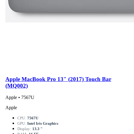
Apple MacBook Pro 13" (2017) Touch Bar
(MQ002)
Apple • 7567U
Apple
CPU:
7567U
GPU:
Intel Iris Graphics
Display:
13.3 "