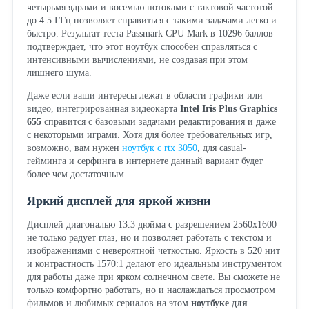
четырьмя ядрами и восемью потоками с тактовой частотой
до 4.5 ГГц позволяет справиться с такими задачами легко и
быстро. Результат теста Passmark CPU Mark в 10296 баллов
подтверждает, что этот ноутбук способен справляться с
интенсивными вычислениями, не создавая при этом
лишнего шума.
Даже если ваши интересы лежат в области графики или
видео, интегрированная видеокарта
Intel Iris Plus Graphics
655
справится с базовыми задачами редактирования и даже
с некоторыми играми. Хотя для более требовательных игр,
возможно, вам нужен
ноутбук с rtx 3050
, для casual-
гейминга и серфинга в интернете данный вариант будет
более чем достаточным.
Яркий дисплей для яркой жизни
Дисплей диагональю 13.3 дюйма с разрешением 2560x1600
не только радует глаз, но и позволяет работать с текстом и
изображениями с невероятной четкостью. Яркость в 520 нит
и контрастность 1570:1 делают его идеальным инструментом
для работы даже при ярком солнечном свете. Вы сможете не
только комфортно работать, но и наслаждаться просмотром
фильмов и любимых сериалов на этом
ноутбуке для