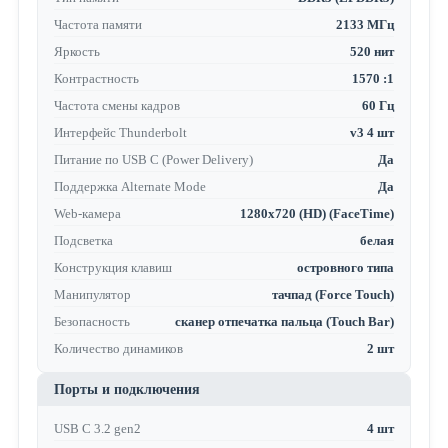
Частота памяти
2133 МГц
Яркость
520 нит
Контрастность
1570 :1
Частота смены кадров
60 Гц
Интерфейс Thunderbolt
v3 4 шт
Питание по USB C (Power Delivery)
Да
Поддержка Alternate Mode
Да
Web-камера
1280x720 (HD) (FaceTime)
Подсветка
белая
Конструкция клавиш
островного типа
Манипулятор
тачпад (Force Touch)
Безопасность
сканер отпечатка пальца (Touch Bar)
Количество динамиков
2 шт
Порты и подключения
USB C 3.2 gen2
4 шт