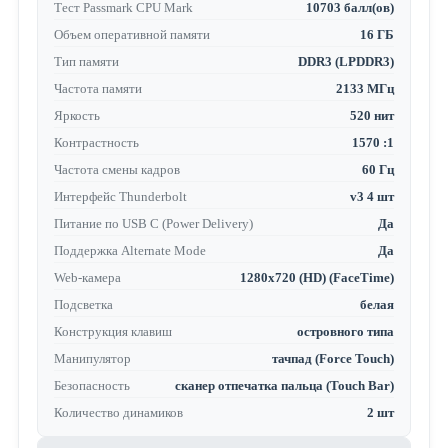
Тест Passmark CPU Mark
10703 балл(ов)
Объем оперативной памяти
16 ГБ
Тип памяти
DDR3 (LPDDR3)
Частота памяти
2133 МГц
Яркость
520 нит
Контрастность
1570 :1
Частота смены кадров
60 Гц
Интерфейс Thunderbolt
v3 4 шт
Питание по USB C (Power Delivery)
Да
Поддержка Alternate Mode
Да
Web-камера
1280x720 (HD) (FaceTime)
Подсветка
белая
Конструкция клавиш
островного типа
Манипулятор
тачпад (Force Touch)
Безопасность
сканер отпечатка пальца (Touch Bar)
Количество динамиков
2 шт