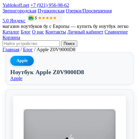
Yablokoff.net
+7 (921) 956-98-62
Звенигородская
Пушкинская
Озерки/Просвещения
5.0 Яндекс
магазин ноутбуков бу с Европы — купить бу ноутбук легко
Каталог
Блог
О нас
Контакты
Личный кабинет
Сравнение
Корзина
Поиск
Главная
/
Блог
/
Apple Z0V9000D8
Apple
Ноутбук Apple Z0V9000D8
Apple