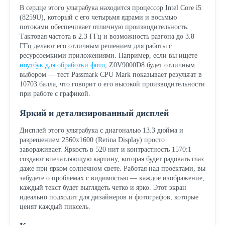
В сердце этого ультрабука находится процессор Intel Core i5
(8259U), который с его четырьмя ядрами и восьмью
потоками обеспечивает отличную производительность.
Тактовая частота в 2.3 ГГц и возможность разгона до 3.8
ГГц делают его отличным решением для работы с
ресурсоемкими приложениями. Например, если вы ищете
ноутбук для обработки фото
, Z0V9000D8 будет отличным
выбором — тест Passmark CPU Mark показывает результат в
10703 балла, что говорит о его высокой производительности
при работе с графикой.
Яркий и детализированный дисплей
Дисплей этого ультрабука с диагональю 13.3 дюйма и
разрешением 2560x1600 (Retina Display) просто
завораживает. Яркость в 520 нит и контрастность 1570:1
создают впечатляющую картину, которая будет радовать глаз
даже при ярком солнечном свете. Работая над проектами, вы
забудете о проблемах с видимостью — каждое изображение,
каждый текст будет выглядеть четко и ярко. Этот экран
идеально подходит для дизайнеров и фотографов, которые
ценят каждый пиксель.