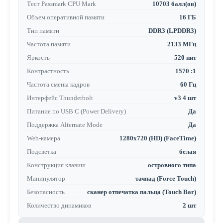
Тест Passmark CPU Mark
10703 балл(ов)
Объем оперативной памяти
16 ГБ
Тип памяти
DDR3 (LPDDR3)
Частота памяти
2133 МГц
Яркость
520 нит
Контрастность
1570 :1
Частота смены кадров
60 Гц
Интерфейс Thunderbolt
v3 4 шт
Питание по USB C (Power Delivery)
Да
Поддержка Alternate Mode
Да
Web-камера
1280x720 (HD) (FaceTime)
Подсветка
белая
Конструкция клавиш
островного типа
Манипулятор
тачпад (Force Touch)
Безопасность
сканер отпечатка пальца (Touch Bar)
Количество динамиков
2 шт