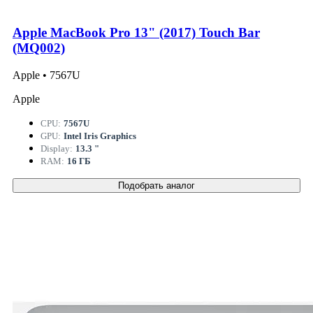
Apple MacBook Pro 13" (2017) Touch Bar
(MQ002)
Apple • 7567U
Apple
CPU:
7567U
GPU:
Intel Iris Graphics
Display:
13.3 "
RAM:
16 ГБ
Подобрать аналог