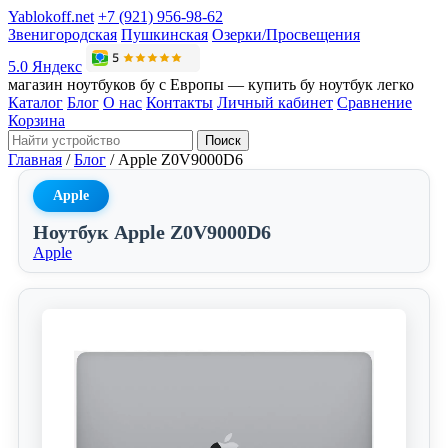
Yablokoff.net
+7 (921) 956-98-62
Звенигородская
Пушкинская
Озерки/Просвещения
5.0 Яндекс
магазин ноутбуков бу с Европы — купить бу ноутбук легко
Каталог
Блог
О нас
Контакты
Личный кабинет
Сравнение
Корзина
Поиск
Главная
/
Блог
/
Apple Z0V9000D6
Apple
Ноутбук Apple Z0V9000D6
Apple