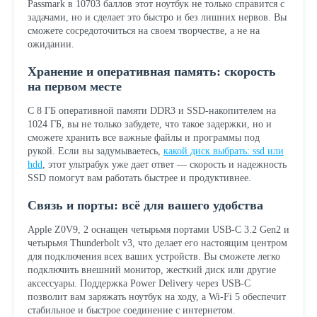
Passmark в 10703 баллов этот ноутбук не только справится с
задачами, но и сделает это быстро и без лишних нервов. Вы
сможете сосредоточиться на своем творчестве, а не на
ожидании.
Хранение и оперативная память: скорость
на первом месте
С 8 ГБ оперативной памяти DDR3 и SSD-накопителем на
1024 ГБ, вы не только забудете, что такое задержки, но и
сможете хранить все важные файлы и программы под
рукой. Если вы задумываетесь,
какой диск выбрать: ssd или
hdd
, этот ультрабук уже дает ответ — скорость и надежность
SSD помогут вам работать быстрее и продуктивнее.
Связь и порты: всё для вашего удобства
Apple Z0V9, 2 оснащен четырьмя портами USB-C 3.2 Gen2 и
четырьмя Thunderbolt v3, что делает его настоящим центром
для подключения всех ваших устройств. Вы сможете легко
подключить внешний монитор, жесткий диск или другие
аксессуары. Поддержка Power Delivery через USB-C
позволит вам заряжать ноутбук на ходу, а Wi-Fi 5 обеспечит
стабильное и быстрое соединение с интернетом.