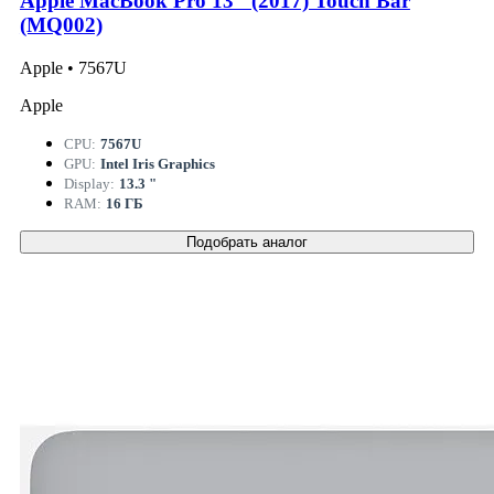
Apple MacBook Pro 13" (2017) Touch Bar
(MQ002)
Apple • 7567U
Apple
CPU:
7567U
GPU:
Intel Iris Graphics
Display:
13.3 "
RAM:
16 ГБ
Подобрать аналог