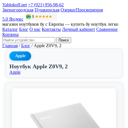
Yablokoff.net
+7 (921) 956-98-62
Звенигородская
Пушкинская
Озерки/Просвещения
5.0 Яндекс
магазин ноутбуков бу с Европы — купить бу ноутбук легко
Каталог
Блог
О нас
Контакты
Личный кабинет
Сравнение
Корзина
Поиск
Главная
/
Блог
/
Apple Z0V9, 2
Apple
Ноутбук Apple Z0V9, 2
Apple