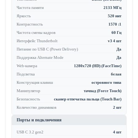
Частота памяти
2133 МГц
Яркость
520 нит
Контрастность
1570 :1
Частота смены кадров
60 Гц
Интерфейс Thunderbolt
v3 4 шт
Питание по USB C (Power Delivery)
Да
Поддержка Alternate Mode
Да
Web-камера
1280x720 (HD) (FaceTime)
Подсветка
белая
Конструкция клавиш
островного типа
Манипулятор
тачпад (Force Touch)
Безопасность
сканер отпечатка пальца (Touch Bar)
Количество динамиков
2 шт
Порты и подключения
USB C 3.2 gen2
4 шт