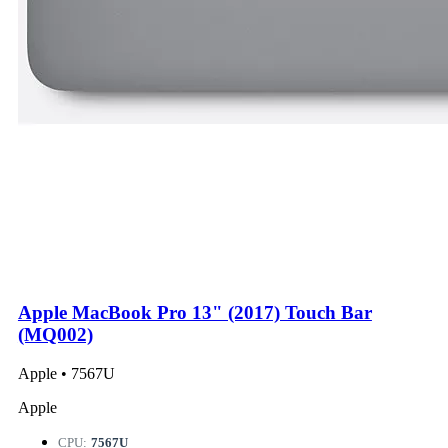
Apple MacBook Pro 13" (2017) Touch Bar
(MQ002)
Apple • 7567U
Apple
CPU:
7567U