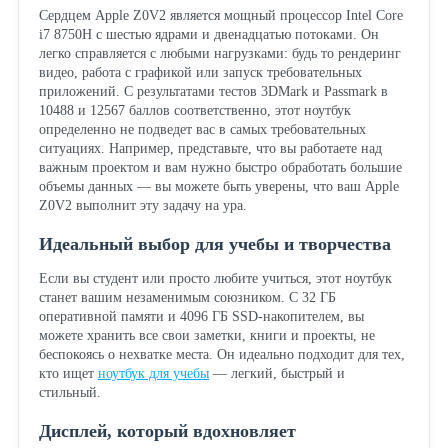
Сердцем Apple Z0V2 является мощный процессор Intel Core
i7 8750H с шестью ядрами и двенадцатью потоками. Он
легко справляется с любыми нагрузками: будь то рендеринг
видео, работа с графикой или запуск требовательных
приложений. С результатами тестов 3DMark и Passmark в
10488 и 12567 баллов соответственно, этот ноутбук
определенно не подведет вас в самых требовательных
ситуациях. Например, представьте, что вы работаете над
важным проектом и вам нужно быстро обработать большие
объемы данных — вы можете быть уверены, что ваш Apple
Z0V2 выполнит эту задачу на ура.
Идеальный выбор для учебы и творчества
Если вы студент или просто любите учиться, этот ноутбук
станет вашим незаменимым союзником. С 32 ГБ
оперативной памяти и 4096 ГБ SSD-накопителем, вы
можете хранить все свои заметки, книги и проекты, не
беспокоясь о нехватке места. Он идеально подходит для тех,
кто ищет
ноутбук для учебы
— легкий, быстрый и
стильный.
Дисплей, который вдохновляет