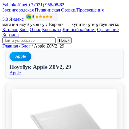
Yablokoff.net
+7 (921) 956-98-62
Звенигородская
Пушкинская
Озерки/Просвещения
5.0 Яндекс
магазин ноутбуков бу с Европы — купить бу ноутбук легко
Каталог
Блог
О нас
Контакты
Личный кабинет
Сравнение
Корзина
Поиск
Главная
/
Блог
/
Apple Z0V2, 29
Apple
Ноутбук Apple Z0V2, 29
Apple