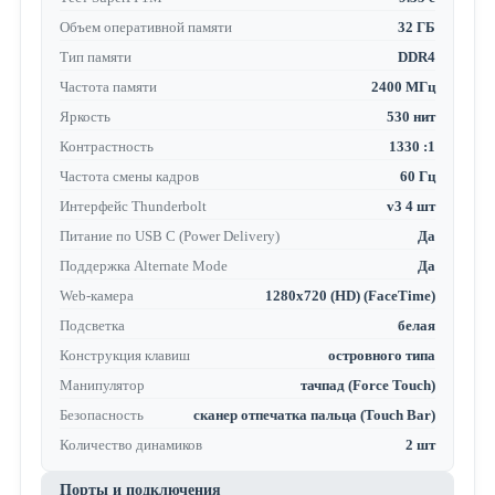
Объем оперативной памяти
32 ГБ
Тип памяти
DDR4
Частота памяти
2400 МГц
Яркость
530 нит
Контрастность
1330 :1
Частота смены кадров
60 Гц
Интерфейс Thunderbolt
v3 4 шт
Питание по USB C (Power Delivery)
Да
Поддержка Alternate Mode
Да
Web-камера
1280x720 (HD) (FaceTime)
Подсветка
белая
Конструкция клавиш
островного типа
Манипулятор
тачпад (Force Touch)
Безопасность
сканер отпечатка пальца (Touch Bar)
Количество динамиков
2 шт
Порты и подключения