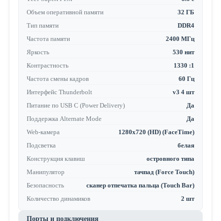
Объем оперативной памяти
32 ГБ
Тип памяти
DDR4
Частота памяти
2400 МГц
Яркость
530 нит
Контрастность
1330 :1
Частота смены кадров
60 Гц
Интерфейс Thunderbolt
v3 4 шт
Питание по USB C (Power Delivery)
Да
Поддержка Alternate Mode
Да
Web-камера
1280x720 (HD) (FaceTime)
Подсветка
белая
Конструкция клавиш
островного типа
Манипулятор
тачпад (Force Touch)
Безопасность
сканер отпечатка пальца (Touch Bar)
Количество динамиков
2 шт
Порты и подключения