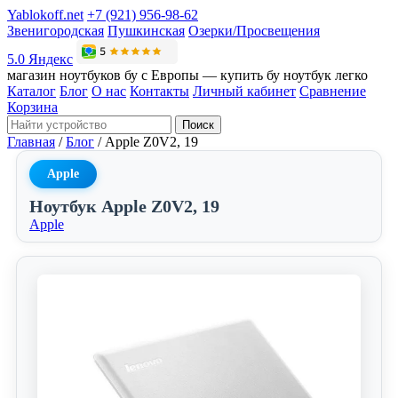
Yablokoff.net
+7 (921) 956-98-62
Звенигородская
Пушкинская
Озерки/Просвещения
5.0 Яндекс
магазин ноутбуков бу с Европы — купить бу ноутбук легко
Каталог
Блог
О нас
Контакты
Личный кабинет
Сравнение
Корзина
Поиск
Главная
/
Блог
/
Apple Z0V2, 19
Apple
Ноутбук Apple Z0V2, 19
Apple