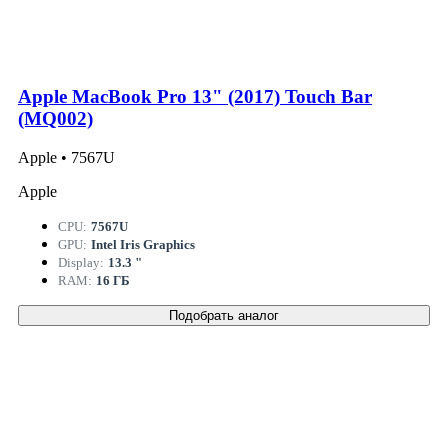
Apple MacBook Pro 13" (2017) Touch Bar
(MQ002)
Apple • 7567U
Apple
CPU:
7567U
GPU:
Intel Iris Graphics
Display:
13.3 "
RAM:
16 ГБ
Подобрать аналог