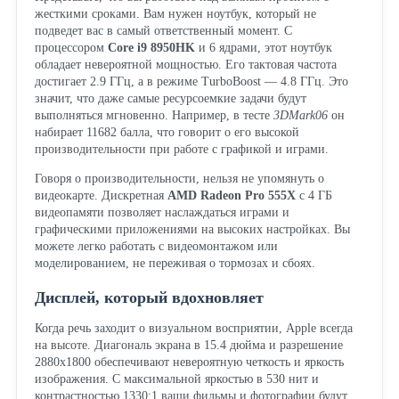
жесткими сроками. Вам нужен ноутбук, который не
подведет вас в самый ответственный момент. С
процессором
Core i9 8950HK
и 6 ядрами, этот ноутбук
обладает невероятной мощностью. Его тактовая частота
достигает 2.9 ГГц, а в режиме TurboBoost — 4.8 ГГц. Это
значит, что даже самые ресурсоемкие задачи будут
выполняться мгновенно. Например, в тесте
3DMark06
он
набирает 11682 балла, что говорит о его высокой
производительности при работе с графикой и играми.
Говоря о производительности, нельзя не упомянуть о
видеокарте. Дискретная
AMD Radeon Pro 555X
с 4 ГБ
видеопамяти позволяет наслаждаться играми и
графическими приложениями на высоких настройках. Вы
можете легко работать с видеомонтажом или
моделированием, не переживая о тормозах и сбоях.
Дисплей, который вдохновляет
Когда речь заходит о визуальном восприятии, Apple всегда
на высоте. Диагональ экрана в 15.4 дюйма и разрешение
2880x1800 обеспечивают невероятную четкость и яркость
изображения. С максимальной яркостью в 530 нит и
контрастностью 1330:1 ваши фильмы и фотографии будут