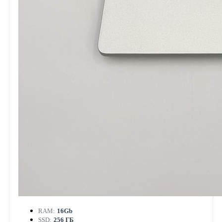
RAM:
16Gb
SSD:
256 ГБ