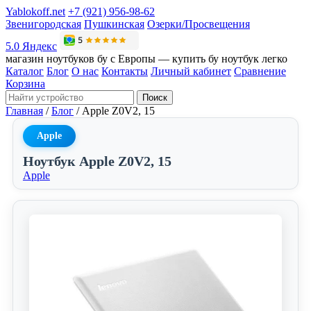
Yablokoff.net
+7 (921) 956-98-62
Звенигородская
Пушкинская
Озерки/Просвещения
5.0 Яндекс
магазин ноутбуков бу с Европы — купить бу ноутбук легко
Каталог
Блог
О нас
Контакты
Личный кабинет
Сравнение
Корзина
Поиск
Главная
/
Блог
/
Apple Z0V2, 15
Apple
Ноутбук Apple Z0V2, 15
Apple