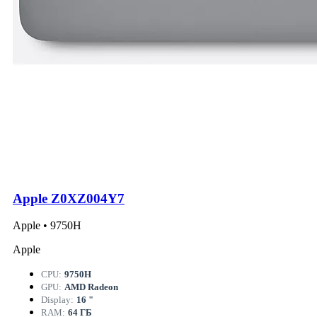
Apple Z0XZ004Y7
Apple • 9750H
Apple
CPU:
9750H
GPU:
AMD Radeon
Display:
16 "
RAM:
64 ГБ