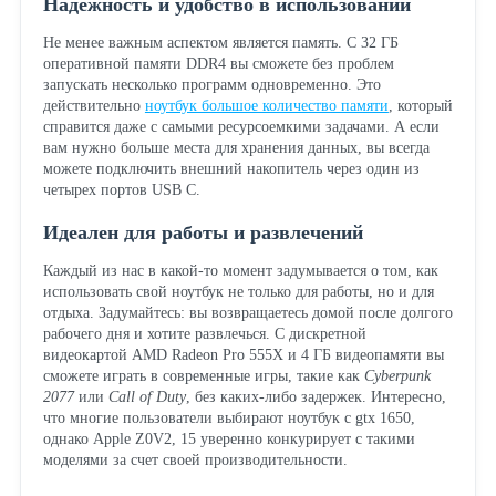
Надежность и удобство в использовании
Не менее важным аспектом является память. С 32 ГБ
оперативной памяти DDR4 вы сможете без проблем
запускать несколько программ одновременно. Это
действительно
ноутбук большое количество памяти
, который
справится даже с самыми ресурсоемкими задачами. А если
вам нужно больше места для хранения данных, вы всегда
можете подключить внешний накопитель через один из
четырех портов USB C.
Идеален для работы и развлечений
Каждый из нас в какой-то момент задумывается о том, как
использовать свой ноутбук не только для работы, но и для
отдыха. Задумайтесь: вы возвращаетесь домой после долгого
рабочего дня и хотите развлечься. С дискретной
видеокартой AMD Radeon Pro 555X и 4 ГБ видеопамяти вы
сможете играть в современные игры, такие как
Cyberpunk
2077
или
Call of Duty
, без каких-либо задержек. Интересно,
что многие пользователи выбирают ноутбук с gtx 1650,
однако Apple Z0V2, 15 уверенно конкурирует с такими
моделями за счет своей производительности.