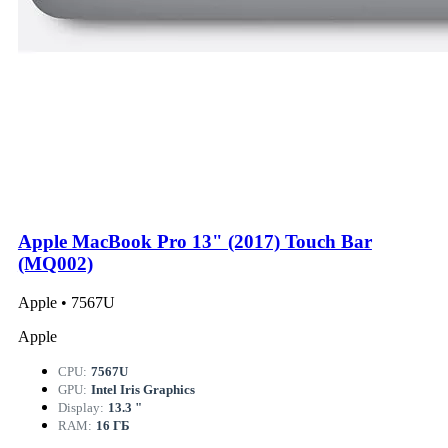
Apple MacBook Pro 13" (2017) Touch Bar
(MQ002)
Apple • 7567U
Apple
CPU:
7567U
GPU:
Intel Iris Graphics
Display:
13.3 "
RAM:
16 ГБ