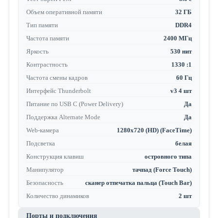
Объем оперативной памяти
32 ГБ
Тип памяти
DDR4
Частота памяти
2400 МГц
Яркость
530 нит
Контрастность
1330 :1
Частота смены кадров
60 Гц
Интерфейс Thunderbolt
v3 4 шт
Питание по USB C (Power Delivery)
Да
Поддержка Alternate Mode
Да
Web-камера
1280x720 (HD) (FaceTime)
Подсветка
белая
Конструкция клавиш
островного типа
Манипулятор
тачпад (Force Touch)
Безопасность
сканер отпечатка пальца (Touch Bar)
Количество динамиков
2 шт
Порты и подключения