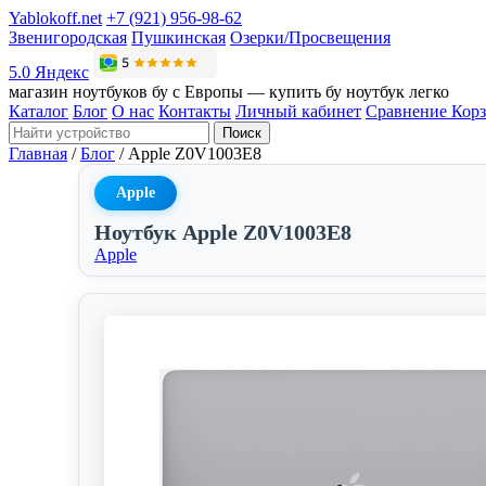
Yablokoff.net
+7 (921) 956-98-62
Звенигородская
Пушкинская
Озерки/Просвещения
5.0 Яндекс
магазин ноутбуков бу с Европы — купить бу ноутбук легко
Каталог
Блог
О нас
Контакты
Личный кабинет
Сравнение
Кор
Поиск
Главная
/
Блог
/
Apple Z0V1003E8
Apple
Ноутбук Apple Z0V1003E8
Apple