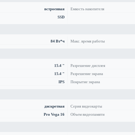
встроенная
Емкость накопителя
SSD
84 Вт*ч
Макс. время работы
15.4 "
Разрешение дисплея
15.4 "
Разрешение экрана
IPS
Покрытие экрана
дискретная
Серия видеокарты
Pro Vega 16
Объем видеопамяти