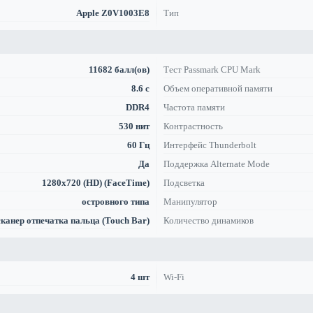
Apple Z0V1003E8
Тип
11682 балл(ов)
Тест Passmark CPU Mark
8.6 с
Объем оперативной памяти
DDR4
Частота памяти
530 нит
Контрастность
60 Гц
Интерфейс Thunderbolt
Да
Поддержка Alternate Mode
1280x720 (HD) (FaceTime)
Подсветка
островного типа
Манипулятор
сканер отпечатка пальца (Touch Bar)
Количество динамиков
4 шт
Wi-Fi