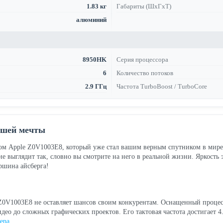
1.83 кг
Габариты (ШхГхТ)
алюминий
8950HK
Серия процессора
6
Количество потоков
2.9 ГГц
Частота TurboBoost / TurboCore
ашей мечты
уком Apple Z0V1003E8, который уже стал вашим верным спутником в мире
 выглядит так, словно вы смотрите на него в реальной жизни. Яркость э
ршина айсберга!
 Z0V1003E8 не оставляет шансов своим конкурентам. Оснащенный процесс
део до сложных графических проектов. Его тактовая частота достигает 4.
ера
.