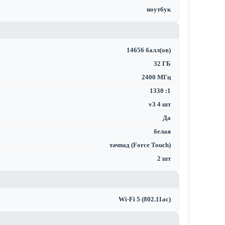
ноутбук
14656 балл(ов)
32 ГБ
2400 МГц
1330 :1
v3 4 шт
Да
белая
тачпад (Force Touch)
2 шт
Wi-Fi 5 (802.11ac)