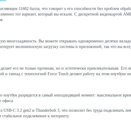
чатляющие 11682 балла, что говорит о его способности без проблем обра
от именно тот вариант, который вы искали. С дискретной видеокартой AM
в.
ю многозадачность. Вы можете открывать одновременно десятки вкладок в
нтирует молниеносную загрузку системы и приложений, так что вы всегд
лает его не только прочным, но и эстетически привлекательным. Его вес 
ой и тачпад с технологией Force Touch делают работу на этом ноутбуке н
что ноутбук разрядится в самый неподходящий момент: максимальное врем
е офиса.
рта USB-C 3.2 gen2 и Thunderbolt 3, что позволит без труда подключать 
т стабильное подключение к интернету.