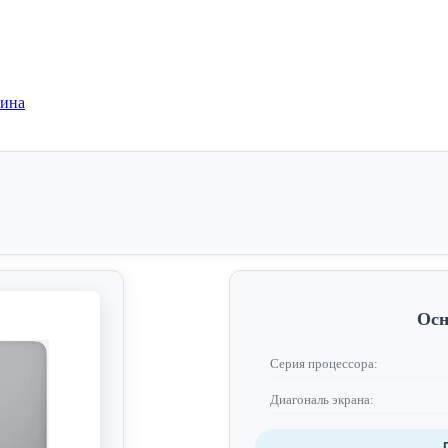
зина
Осн
Серия процессора:
Диагональ экрана: