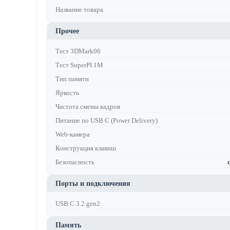
Название товара
Прочее
Тест 3DMark06
Тест SuperPI 1M
Тип памяти
Яркость
Частота смены кадров
Питание по USB C (Power Delivery)
Web-камера
Конструкция клавиш
Безопасность
Порты и подключения
USB C 3.2 gen2
Память