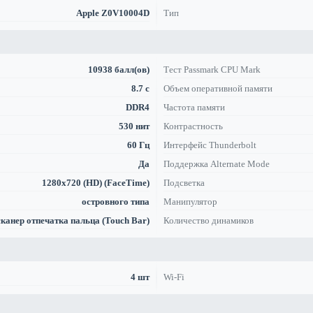
Apple Z0V10004D
Тип
10938 балл(ов)
Тест Passmark CPU Mark
8.7 с
Объем оперативной памяти
DDR4
Частота памяти
530 нит
Контрастность
60 Гц
Интерфейс Thunderbolt
Да
Поддержка Alternate Mode
1280x720 (HD) (FaceTime)
Подсветка
островного типа
Манипулятор
сканер отпечатка пальца (Touch Bar)
Количество динамиков
4 шт
Wi-Fi