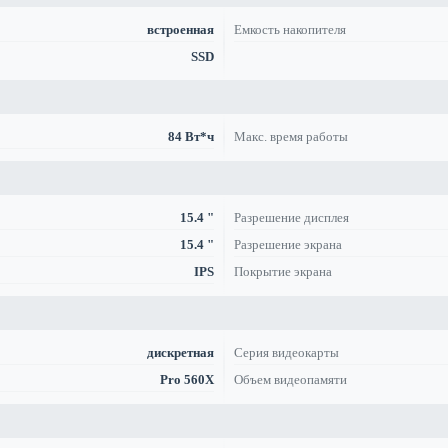
встроенная
Емкость накопителя
SSD
84 Вт*ч
Макс. время работы
15.4 "
Разрешение дисплея
15.4 "
Разрешение экрана
IPS
Покрытие экрана
дискретная
Серия видеокарты
Pro 560X
Объем видеопамяти