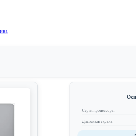
зина
Осн
Серия процессора:
Диагональ экрана: