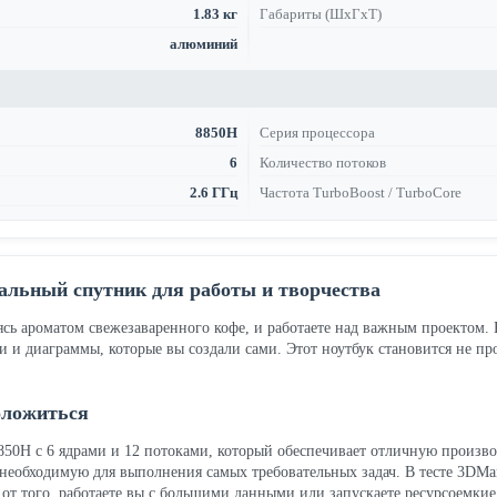
1.83 кг
Габариты (ШхГхТ)
алюминий
8850H
Серия процессора
6
Количество потоков
2.6 ГГц
Частота TurboBoost / TurboCore
альный спутник для работы и творчества
ясь ароматом свежезаваренного кофе, и работаете над важным проектом. В
и и диаграммы, которые вы создали сами. Этот ноутбук становится не 
оложиться
 8850H с 6 ядрами и 12 потоками, который обеспечивает отличную произво
 необходимую для выполнения самых требовательных задач. В тесте 3DMa
мо от того, работаете вы с большими данными или запускаете ресурсоем