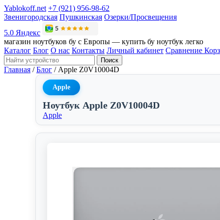
Yablokoff.net
+7 (921) 956-98-62
Звенигородская
Пушкинская
Озерки/Просвещения
5.0 Яндекс
магазин ноутбуков бу с Европы — купить бу ноутбук легко
Каталог
Блог
О нас
Контакты
Личный кабинет
Сравнение
Кор
Поиск
Главная
/
Блог
/
Apple Z0V10004D
Apple
Ноутбук Apple Z0V10004D
Apple