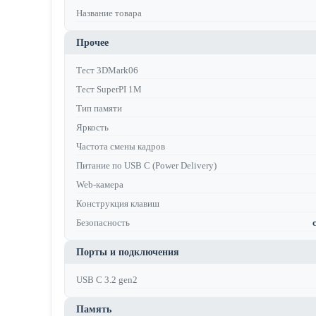
Название товара
Прочее
Тест 3DMark06
Тест SuperPI 1M
Тип памяти
Яркость
Частота смены кадров
Питание по USB C (Power Delivery)
Web-камера
Конструкция клавиш
Безопасность
Порты и подключения
USB C 3.2 gen2
Память