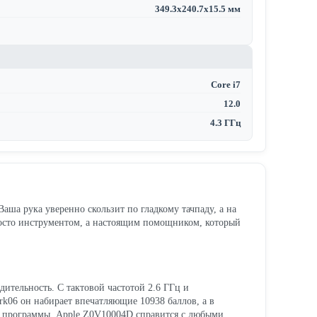
349.3x240.7x15.5 мм
Core i7
12.0
4.3 ГГц
аша рука уверенно скользит по гладкому тачпаду, а на
просто инструментом, а настоящим помощником, который
дительность. С тактовой частотой 2.6 ГГц и
rk06 он набирает впечатляющие 10938 баллов, а в
кие программы, Apple Z0V10004D справится с любыми