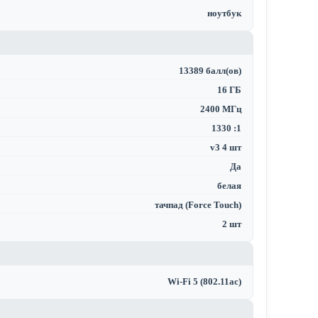
ноутбук
13389 балл(ов)
16 ГБ
2400 МГц
1330 :1
v3 4 шт
Да
белая
тачпад (Force Touch)
2 шт
Wi-Fi 5 (802.11ac)