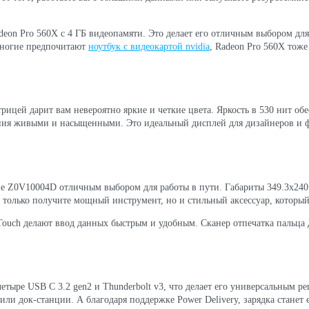
on Pro 560X с 4 ГБ видеопамяти. Это делает его отличным выбором для 
многие предпочитают
ноутбук с видеокартой nvidia
, Radeon Pro 560X тоже
рицей дарит вам невероятно яркие и четкие цвета. Яркость в 530 нит о
жения живыми и насыщенными. Это идеальный дисплей для дизайнеров и ф
le Z0V10004D отличным выбором для работы в пути. Габариты 349.3x240.
 только получите мощный инструмент, но и стильный аксессуар, который
 Touch делают ввод данных быстрым и удобным. Сканер отпечатка пальца 
етыре USB C 3.2 gen2 и Thunderbolt v3, что делает его универсальным р
ли док-станции. А благодаря поддержке Power Delivery, зарядка станет 