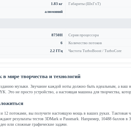
1.83 кг
Габариты (ШхГхТ)
алюминий
8750H
Серия процессора
6
Количество потоков
2.2 ГГц
Частота TurboBoost / TurboCore
 в мире творчества и технологий
 созданию музыки. Звучание каждой ноты должно быть идеальным, а в
YK. Это не просто устройство, а настоящая машина для творчества, кото
оложиться
 и 12 потоками, вы получите настоящую мощь в ваших руках. Тактовая ча
ждают результаты тестов 3DMark и Passmark. Например, 10488 баллов в 
идео или сложные графические задачи.