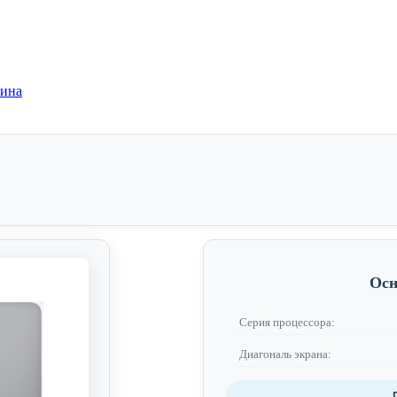
зина
Осн
Серия процессора:
Диагональ экрана: