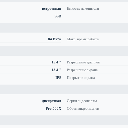
встроенная
Емкость накопителя
SSD
84 Вт*ч
Макс. время работы
15.4 "
Разрешение дисплея
15.4 "
Разрешение экрана
IPS
Покрытие экрана
дискретная
Серия видеокарты
Pro 560X
Объем видеопамяти