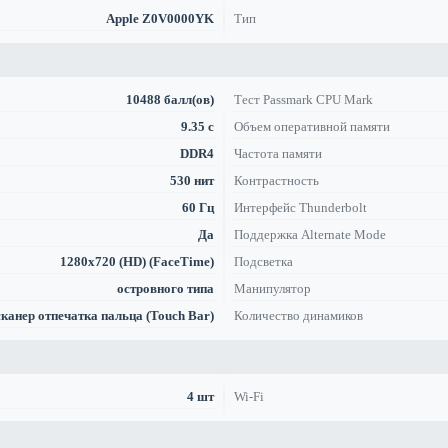
Apple Z0V0000YK
Тип
10488 балл(ов)
Тест Passmark CPU Mark
9.35 с
Объем оперативной памяти
DDR4
Частота памяти
530 нит
Контрастность
60 Гц
Интерфейс Thunderbolt
Да
Поддержка Alternate Mode
1280x720 (HD) (FaceTime)
Подсветка
островного типа
Манипулятор
сканер отпечатка пальца (Touch Bar)
Количество динамиков
4 шт
Wi-Fi