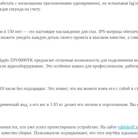
ботать с несколькими приложениями одновременно, не испытывая lag'ов 
дая секунда на счету.
ю в 530 нит — это настоящее наслаждение для глаз. IPS-матрица обеспе
 сможете увидеть каждую деталь своего проекта в высоком качестве, а гл
 Apple Z0V0000YK предлагает отличные возможности для подключения в
ли аудиооборудование. Это особенно важно для профессионалов, работа
 10 часов без подзарядки. Это значит, что вы можете взять его с собой в
менный вид, а его вес в 1.83 кг делает его легким и портативным. Вы 
нения тех, кто уже успел протестировать устройство. На сайте
yablokoff.n
качество сборки. Пользователи подчеркивают, что этот ноутбук идеально