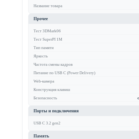
Название товара
Прочее
Тест 3DMark06
Тест SuperPI 1M
Тип памяти
Яркость
Частота смены кадров
Питание по USB C (Power Delivery)
Web-камера
Конструкция клавиш
Безопасность
Порты и подключения
USB C 3.2 gen2
Память