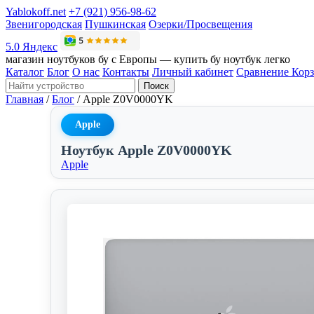
Yablokoff.net
+7 (921) 956-98-62
Звенигородская
Пушкинская
Озерки/Просвещения
5.0 Яндекс
магазин ноутбуков бу с Европы — купить бу ноутбук легко
Каталог
Блог
О нас
Контакты
Личный кабинет
Сравнение
Кор
Поиск
Главная
/
Блог
/
Apple Z0V0000YK
Apple
Ноутбук Apple Z0V0000YK
Apple