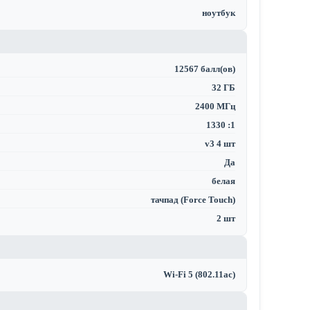
ноутбук
12567 балл(ов)
32 ГБ
2400 МГц
1330 :1
v3 4 шт
Да
белая
тачпад (Force Touch)
2 шт
Wi-Fi 5 (802.11ac)