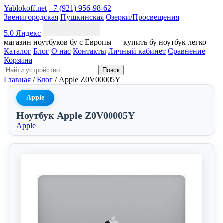
Yablokoff.net
+7 (921) 956-98-62
Звенигородская
Пушкинская
Озерки/Просвещения
5.0 Яндекс
магазин ноутбуков бу с Европы — купить бу ноутбук легко
Каталог
Блог
О нас
Контакты
Личный кабинет
Сравнение
Корзина
Поиск
Главная
/
Блог
/
Apple Z0V00005Y
Apple
Ноутбук Apple Z0V00005Y
Apple