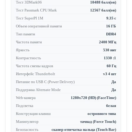
Тест 3DMark06
10488 балл(ов)
Тест Passmark CPU Mark
12567 балл(ов)
Тест SuperPI 1M
9.35 с
Объем оперативной памяти
16 ГБ
Тип памяти
DDR4
Частота памяти
2400 МГц
Яркость
530 нит
Контрастность
1330 :1
Частота смены кадров
60 Гц
Интерфейс Thunderbolt
v3 4 шт
Питание по USB C (Power Delivery)
Да
Поддержка Alternate Mode
Да
Web-камера
1280x720 (HD) (FaceTime)
Подсветка
белая
Конструкция клавиш
островного типа
Манипулятор
тачпад (Force Touch)
Безопасность
сканер отпечатка пальца (Touch Bar)