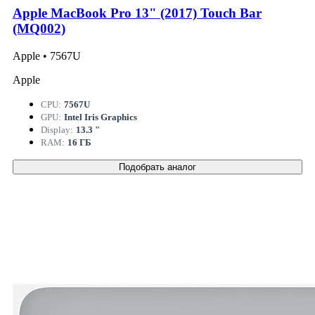
Apple MacBook Pro 13" (2017) Touch Bar
(MQ002)
Apple • 7567U
Apple
CPU:
7567U
GPU:
Intel Iris Graphics
Display:
13.3 "
RAM:
16 ГБ
Подобрать аналог