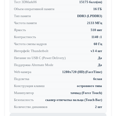
Тест 3DMark06
15175 балл(ов)
Объем оперативной памяти
16 ГБ
Тип памяти
DDR3 (LPDDR3)
Частота памяти
2133 МГц
Яркость
510 нит
Контрастность
1140 :1
Частота смены кадров
60 Гц
Интерфейс Thunderbolt
v3 4 шт
Питание по USB C (Power Delivery)
Да
Поддержка Alternate Mode
Да
Web-камера
1280x720 (HD) (FaceTime)
Подсветка
белая
Конструкция клавиш
островного типа
Манипулятор
тачпад (Force Touch)
Безопасность
сканер отпечатка пальца (Touch Bar)
Количество динамиков
2 шт