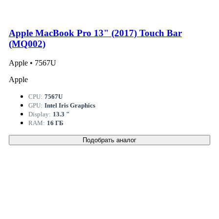
Apple MacBook Pro 13" (2017) Touch Bar
(MQ002)
Apple • 7567U
Apple
CPU:
7567U
GPU:
Intel Iris Graphics
Display:
13.3 "
RAM:
16 ГБ
Подобрать аналог