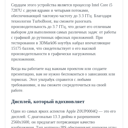
Сердцем этого устройства является процессор Intel Core i5
7287U с двумя ядрами и четырьмя потоками,
обеспечивающий тактовую частоту до 3.3 ГГц. Благодаря
технологии TurboBoost, вы сможете разогнать
производительность до 3.7 ГГц, что делает его отличным
выбором для выполнения самых различных задач: от работы
с графикой до рутинных офисных приложений. При
тестировании в 3DMark06 ноутбук набрал впечатляющие
15175 баллов, что свидетельствует о его высокой
производительности в графически нагруженных
приложениях.
Когда вы работаете над важным проектом или создаете
презентацию, вам не нужно беспокоиться о зависаниях или
тормозах. Этот ультрабук справится с любыми
требованиями, и вы сможете сосредоточиться на своей
работе.
Дисплей, который вдохновляет
Один из самых ярких аспектов Apple Z0UP0004Q — это его
дисплей. С диагональю 13.3 дюйма и разрешением
2560x1600, он предлагает потрясающее качество
изображения. Тип матрицы IPS обеспечивает широкие углы