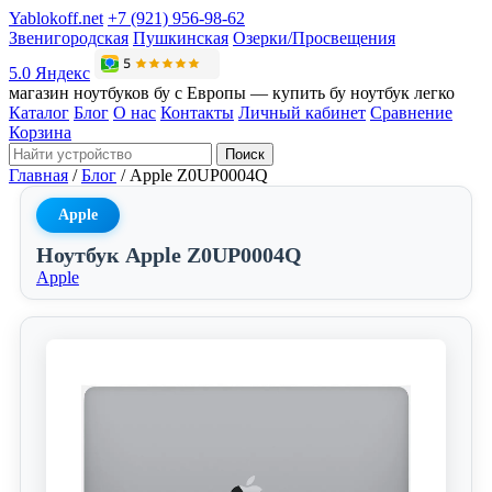
Yablokoff.net
+7 (921) 956-98-62
Звенигородская
Пушкинская
Озерки/Просвещения
5.0 Яндекс
магазин ноутбуков бу с Европы — купить бу ноутбук легко
Каталог
Блог
О нас
Контакты
Личный кабинет
Сравнение
Корзина
Поиск
Главная
/
Блог
/
Apple Z0UP0004Q
Apple
Ноутбук Apple Z0UP0004Q
Apple