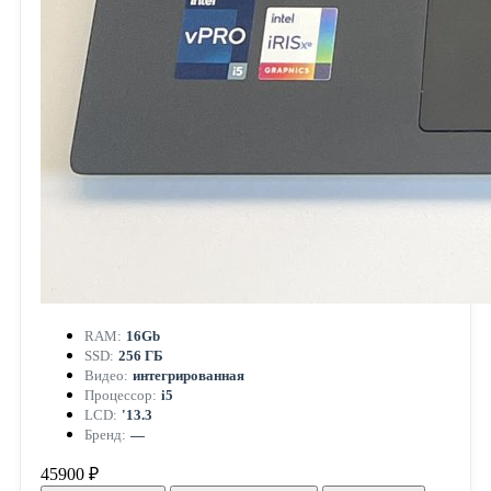
RAM:
16Gb
SSD:
256 ГБ
Видео:
интегрированная
Процессор:
i5
LCD:
'13.3
Бренд:
—
45900 ₽