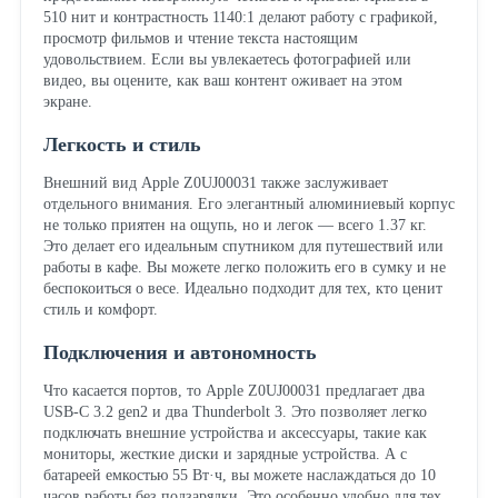
510 нит и контрастность 1140:1 делают работу с графикой,
просмотр фильмов и чтение текста настоящим
удовольствием. Если вы увлекаетесь фотографией или
видео, вы оцените, как ваш контент оживает на этом
экране.
Легкость и стиль
Внешний вид Apple Z0UJ00031 также заслуживает
отдельного внимания. Его элегантный алюминиевый корпус
не только приятен на ощупь, но и легок — всего 1.37 кг.
Это делает его идеальным спутником для путешествий или
работы в кафе. Вы можете легко положить его в сумку и не
беспокоиться о весе. Идеально подходит для тех, кто ценит
стиль и комфорт.
Подключения и автономность
Что касается портов, то Apple Z0UJ00031 предлагает два
USB-C 3.2 gen2 и два Thunderbolt 3. Это позволяет легко
подключать внешние устройства и аксессуары, такие как
мониторы, жесткие диски и зарядные устройства. А с
батареей емкостью 55 Вт·ч, вы можете наслаждаться до 10
часов работы без подзарядки. Это особенно удобно для тех,