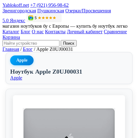
Yablokoff.net
+7 (921) 956-98-62
Звенигородская
Пушкинская
Озерки/Просвещения
5.0 Яндекс
магазин ноутбуков бу с Европы — купить бу ноутбук легко
Каталог
Блог
О нас
Контакты
Личный кабинет
Сравнение
Корзина
Поиск
Главная
/
Блог
/
Apple Z0UJ00031
Apple
Ноутбук Apple Z0UJ00031
Apple