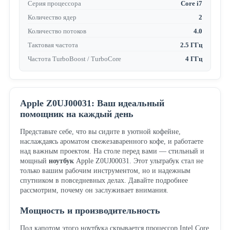
Серия процессора
Core i7
Количество ядер
2
Количество потоков
4.0
Тактовая частота
2.5 ГГц
Частота TurboBoost / TurboCore
4 ГГц
Apple Z0UJ00031: Ваш идеальный
помощник на каждый день
Представьте себе, что вы сидите в уютной кофейне,
наслаждаясь ароматом свежезаваренного кофе, и работаете
над важным проектом. На столе перед вами — стильный и
мощный
ноутбук
Apple Z0UJ00031. Этот ультрабук стал не
только вашим рабочим инструментом, но и надежным
спутником в повседневных делах. Давайте подробнее
рассмотрим, почему он заслуживает внимания.
Мощность и производительность
Под капотом этого ноутбука скрывается процессор Intel Core