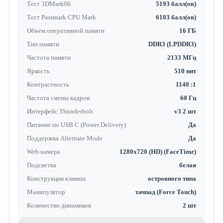
Тест 3DMark06
5193 балл(ов)
Тест Passmark CPU Mark
6103 балл(ов)
Объем оперативной памяти
16 ГБ
Тип памяти
DDR3 (LPDDR3)
Частота памяти
2133 МГц
Яркость
510 нит
Контрастность
1140 :1
Частота смены кадров
60 Гц
Интерфейс Thunderbolt
v3 2 шт
Питание по USB C (Power Delivery)
Да
Поддержка Alternate Mode
Да
Web-камера
1280x720 (HD) (FaceTime)
Подсветка
белая
Конструкция клавиш
островного типа
Манипулятор
тачпад (Force Touch)
Количество динамиков
2 шт