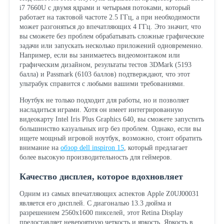
i7 7660U с двумя ядрами и четырьмя потоками, который
работает на тактовой частоте 2.5 ГГц, а при необходимости
может разгоняться до впечатляющих 4 ГГц. Это значит, что
вы сможете без проблем обрабатывать сложные графические
задачи или запускать несколько приложений одновременно.
Например, если вы занимаетесь видеомонтажом или
графическим дизайном, результаты тестов 3DMark (5193
балла) и Passmark (6103 баллов) подтверждают, что этот
ультрабук справится с любыми вашими требованиями.
Ноутбук не только подходит для работы, но и позволяет
насладиться играми. Хотя он имеет интегрированную
видеокарту Intel Iris Plus Graphics 640, вы сможете запустить
большинство казуальных игр без проблем. Однако, если вы
ищете мощный игровой ноутбук, возможно, стоит обратить
внимание на
обзор dell inspiron 15
, который предлагает
более высокую производительность для геймеров.
Качество дисплея, которое вдохновляет
Одним из самых впечатляющих аспектов Apple Z0UJ00031
является его дисплей. С диагональю 13.3 дюйма и
разрешением 2560x1600 пикселей, этот Retina Display
предоставляет невероятную четкость и яркость. Яркость в