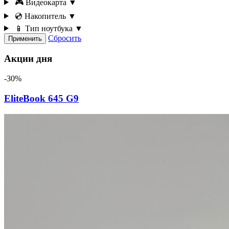
🎮 Видеокарта
▼
💿 Накопитель
▼
📱 Тип ноутбука
▼
Сбросить
Применить
Акции дня
-30%
EliteBook 645 G9