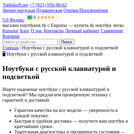
Yablokoff.net
+7 (921) 956-98-62
Звенигородская
Пушкинская
Озерки/Просвещения
5.0 Яндекс
магазин ноутбуков бу с Европы — купить бу ноутбук легко
Каталог
Блог
О нас
Контакты
Личный кабинет
Сравнение
Корзина
Поиск
Главная
/
Ноутбуки с русской клавиатурой и подсветкой
🖥️
Ноутбуки с русской клавиатурой и подсветкой
Ноутбуки с русской клавиатурой и
подсветкой
Ищете надежные ноутбуки с русской клавиатурой и
подсветкой? Мы предлагаем проверенную технику с
гарантией и доставкой.
Гарантия качества на все модели — уверенность в
каждой покупке.
Быстрая и удобная доставка — получите ваш ноутбук в
кратчайшие сроки.
Тщательная диагностика и прозрачность состояния —