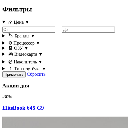
Фильтры
💰 Цена
▼
—
🏷️ Бренды
▼
⚙️ Процессор
▼
💾 ОЗУ
▼
🎮 Видеокарта
▼
💿 Накопитель
▼
📱 Тип ноутбука
▼
Сбросить
Применить
Акции дня
-30%
EliteBook 645 G9