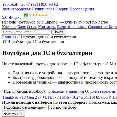
Yablokoff.net
+7 (921) 956-98-62
Звенигородская
Пушкинская
Озерки/Просвещения
5.0 Яндекс
магазин ноутбуков бу с Европы — купить бу ноутбук легко
Каталог
Блог
О нас
Контакты
Личный кабинет
Сравнение
Кор
Поиск
Главная
/
Ноутбуки для 1С и бухгалтерии
📒
Ноутбуки для 1С и бухгалтерии
Ноутбуки для 1С и бухгалтерии
Ищете надежный ноутбук для работы с 1С и бухгалтерией? Мы
Гарантия на все устройства — уверенность в качестве и 
Быстрая и удобная доставка — получайте технику в крат
Проверенная техника — диагностика и прозрачность сост
3 модели в наличии
60 дней гарантии
Нужна помощь в выборе?
ThinkPad P17 Gen 2 i7 +LTE
i7 / 16Gb / 1024Gb(1Tb)
85 000 ₽
Th
Нужна помощь с выбором по этой подборке?
Подскажем, как
Подобрать с менеджером
Запросить фото
Фильтры