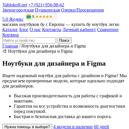
Yablokoff.net
+7 (921) 956-98-62
Звенигородская
Пушкинская
Озерки/Просвещения
5.0 Яндекс
магазин ноутбуков бу с Европы — купить бу ноутбук легко
Каталог
Блог
О нас
Контакты
Личный кабинет
Сравнение
Корзина
Поиск
Главная
/
Ноутбуки для дизайнера и Figma
🎨
Ноутбуки для дизайнера и Figma
Ноутбуки для дизайнера и Figma
Ищете надежный ноутбук для работы с дизайном и Figma? Мы
предлагаем проверенные модели, которые идеально подходят
для дизайнеров.
Высокая производительность для работы с графикой и
макетами.
Гарантия на все устройства и возможность диагностики
перед покупкой.
Быстрая и безопасная доставка до вашего порога.
4 модели в наличии
60 дней
Нужна помощь в выборе?