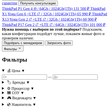
гарантии
Получить консультацию
ThinkPad P1 Gen 4
i9 / 64Gb / 1024Gb(1Tb)
131 500 ₽
ThinkPad
X1 Yoga Gen 6 +LTE
i7 / 32Gb / 1024Gb(1Tb)
65 990 ₽
ThinkPad
X13 Yoga Gen 2 i7 +LTE
i7 / 32Gb / 1024Gb(1Tb)
60 900 ₽
ThinkPad P17 Gen 2 i7 +LTE
i7 / 64Gb / 1024Gb(1Tb)
101 000 ₽
Нужна помощь с выбором по этой подборке?
Подскажем,
какая конфигурация подойдет лучше, покажем живые фото и
проверим наличие.
Подобрать с менеджером
Запросить фото
Фильтры
Фильтры
💰 Цена
▼
—
🏷️ Бренды
▼
⚙️ Процессор
▼
💾 ОЗУ
▼
🎮 Видеокарта
▼
💿 Накопитель
▼