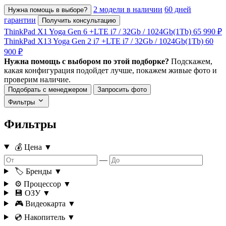
2 модели в наличии
60 дней
Нужна помощь в выборе?
гарантии
Получить консультацию
ThinkPad X1 Yoga Gen 6 +LTE
i7 / 32Gb / 1024Gb(1Tb)
65 990 ₽
ThinkPad X13 Yoga Gen 2 i7 +LTE
i7 / 32Gb / 1024Gb(1Tb)
60
900 ₽
Нужна помощь с выбором по этой подборке?
Подскажем,
какая конфигурация подойдет лучше, покажем живые фото и
проверим наличие.
Подобрать с менеджером
Запросить фото
Фильтры
Фильтры
💰 Цена
▼
—
🏷️ Бренды
▼
⚙️ Процессор
▼
💾 ОЗУ
▼
🎮 Видеокарта
▼
💿 Накопитель
▼