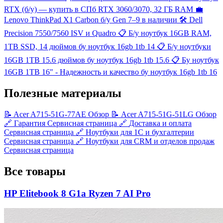
RTX (б/у) — купить в СПб
RTX 3060/3070, 32 ГБ RAM
💼
Lenovo ThinkPad X1 Carbon б/у
Gen 7–9 в наличии
🛠️
Dell
Precision 7550/7560
ISV и Quadro
📋
Б/у ноутбук 16GB RAM,
1TB SSD, 14 дюймов
бу ноутбук 16gb 1tb 14
📋
Б/у ноутбуки
16GB 1TB 15.6 дюймов
бу ноутбук 16gb 1tb 15.6
📋
Бу ноутбук
16GB 1TB 16" - Надежность и качество
бу ноутбук 16gb 1tb 16
Полезные материалы
📝
Acer A715-51G-77AE
Обзор
📝
Acer A715-51G-51LG
Обзор
🔗
Гарантия
Сервисная страница
🔗
Доставка и оплата
Сервисная страница
🔗
Ноутбуки для 1С и бухгалтерии
Сервисная страница
🔗
Ноутбуки для CRM и отделов продаж
Сервисная страница
Все товары
HP Elitebook 8 G1a Ryzen 7 AI Pro