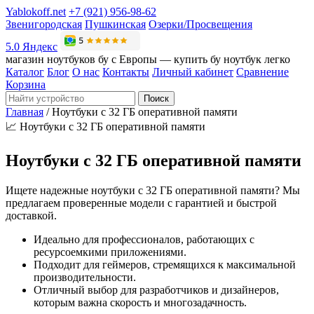
Yablokoff.net
+7 (921) 956-98-62
Звенигородская
Пушкинская
Озерки/Просвещения
5.0 Яндекс
магазин ноутбуков бу с Европы — купить бу ноутбук легко
Каталог
Блог
О нас
Контакты
Личный кабинет
Сравнение
Корзина
Поиск
Главная
/
Ноутбуки с 32 ГБ оперативной памяти
📈
Ноутбуки с 32 ГБ оперативной памяти
Ноутбуки с 32 ГБ оперативной памяти
Ищете надежные ноутбуки с 32 ГБ оперативной памяти? Мы
предлагаем проверенные модели с гарантией и быстрой
доставкой.
Идеально для профессионалов, работающих с
ресурсоемкими приложениями.
Подходит для геймеров, стремящихся к максимальной
производительности.
Отличный выбор для разработчиков и дизайнеров,
которым важна скорость и многозадачность.