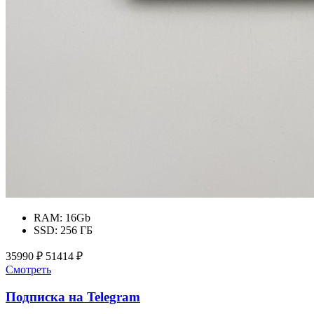
RAM:
16Gb
SSD:
256 ГБ
35990 ₽
51414 ₽
Смотреть
Подписка на Telegram