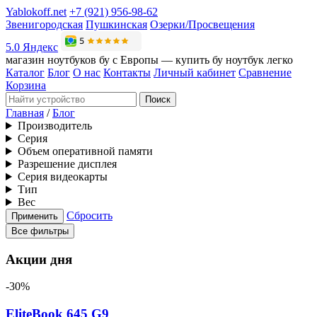
Yablokoff.net
+7 (921) 956-98-62
Звенигородская
Пушкинская
Озерки/Просвещения
5.0 Яндекс
магазин ноутбуков бу с Европы — купить бу ноутбук легко
Каталог
Блог
О нас
Контакты
Личный кабинет
Сравнение
Корзина
Поиск
Главная
/
Блог
Производитель
Серия
Объем оперативной памяти
Разрешение дисплея
Серия видеокарты
Тип
Вес
Сбросить
Применить
Все фильтры
Акции дня
-30%
EliteBook 645 G9