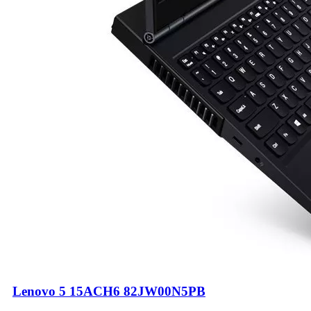
Lenovo 5 15ACH6 82JW00N5PB