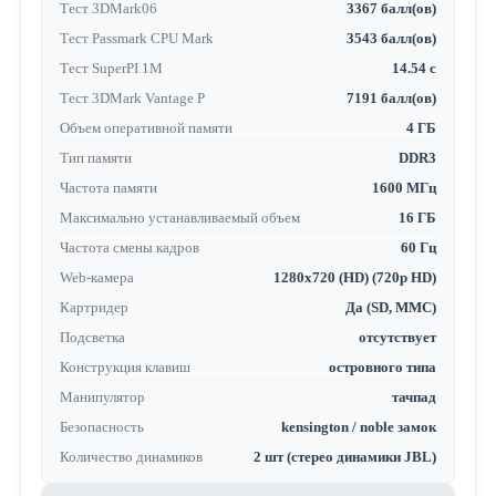
Тест 3DMark06
3367 балл(ов)
Тест Passmark CPU Mark
3543 балл(ов)
Тест SuperPI 1M
14.54 с
Тест 3DMark Vantage P
7191 балл(ов)
Объем оперативной памяти
4 ГБ
Тип памяти
DDR3
Частота памяти
1600 МГц
Максимально устанавливаемый объем
16 ГБ
Частота смены кадров
60 Гц
Web-камера
1280x720 (HD) (720p HD)
Картридер
Да (SD, MMC)
Подсветка
отсутствует
Конструкция клавиш
островного типа
Манипулятор
тачпад
Безопасность
kensington / noble замок
Количество динамиков
2 шт (стерео динамики JBL)