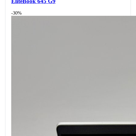
EliteBook 645 G9
-30%