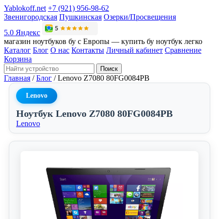
Yablokoff.net
+7 (921) 956-98-62
Звенигородская
Пушкинская
Озерки/Просвещения
5.0 Яндекс
магазин ноутбуков бу с Европы — купить бу ноутбук легко
Каталог
Блог
О нас
Контакты
Личный кабинет
Сравнение
Корзина
Поиск
Главная
/
Блог
/
Lenovo Z7080 80FG0084PB
Lenovo
Ноутбук Lenovo Z7080 80FG0084PB
Lenovo