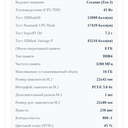
Кодовое название
Cezanne (Zen 3)
Тепловыделение (CPU TDP)
45 Вт
Тест 3DMark06
12008 балл(ов)
Тест Passmark CPU Mark
17429 балл(ов)
Тест SuperPI 1M
7.2 с
Тест 3DMark Vantage P
43216 балл(ов)
Объем оперативной памяти
8 ГБ
Тип памяти
DDR4
Частота памяти
3200 МГц
Максимально устанавливаемый объем
16 ГБ
Размер накопителя M.2
22x42 мм
Интерфейс накопителя M.2
PCI-E 3.0 4x
Дополнительный разъем M.2
1 шт
Размер доп. накопителя M.2
22x80 мм
Яркость
250 нит
Контрастность
800 :1
Цветовой охват (NTSC)
45 %