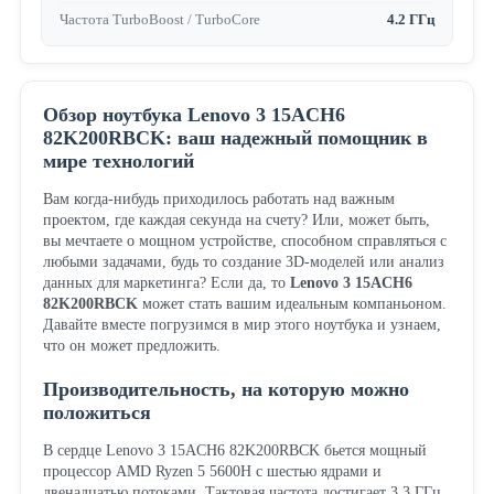
Частота TurboBoost / TurboCore
4.2 ГГц
Обзор ноутбука Lenovo 3 15ACH6
82K200RBCK: ваш надежный помощник в
мире технологий
Вам когда-нибудь приходилось работать над важным
проектом, где каждая секунда на счету? Или, может быть,
вы мечтаете о мощном устройстве, способном справляться с
любыми задачами, будь то создание 3D-моделей или анализ
данных для маркетинга? Если да, то
Lenovo 3 15ACH6
82K200RBCK
может стать вашим идеальным компаньоном.
Давайте вместе погрузимся в мир этого ноутбука и узнаем,
что он может предложить.
Производительность, на которую можно
положиться
В сердце Lenovo 3 15ACH6 82K200RBCK бьется мощный
процессор AMD Ryzen 5 5600H с шестью ядрами и
двенадцатью потоками. Тактовая частота достигает 3.3 ГГц,