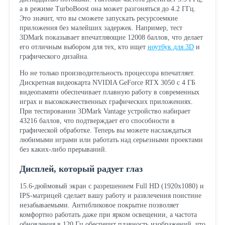
а в режиме TurboBoost она может разгоняться до 4.2 ГГц.
Это значит, что вы сможете запускать ресурсоемкие
приложения без малейших задержек. Например, тест
3DMark показывает впечатляющие 12008 баллов, что делает
его отличным выбором для тех, кто ищет
ноутбук для 3D
и
графического дизайна.
Но не только производительность процессора впечатляет.
Дискретная видеокарта NVIDIA GeForce RTX 3050 с 4 ГБ
видеопамяти обеспечивает плавную работу в современных
играх и высококачественных графических приложениях.
При тестировании 3DMark Vantage устройство набирает
43216 баллов, что подтверждает его способности в
графической обработке. Теперь вы можете наслаждаться
любимыми играми или работать над серьезными проектами
без каких-либо прерываний.
Дисплей, который радует глаз
15.6-дюймовый экран с разрешением Full HD (1920x1080) и
IPS-матрицей сделает вашу работу и развлечения поистине
незабываемыми. Антибликовое покрытие позволяет
комфортно работать даже при ярком освещении, а частота
обновления в 120 Гц обеспечит плавность изображений, что