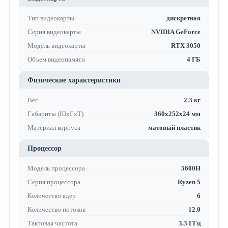
Тип видеокарты
дискретная
Серия видеокарты
NVIDIA GeForce
Модель видеокарты
RTX 3050
Объем видеопамяти
4 ГБ
Физические характеристики
Вес
2.3 кг
Габариты (ШхГхТ)
360x252x24 мм
Материал корпуса
матовый пластик
Процессор
Модель процессора
5600H
Серия процессора
Ryzen 5
Количество ядер
6
Количество потоков
12.0
Тактовая частота
3.3 ГГц