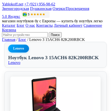
Yablokoff.net
+7 (921) 956-98-62
Звенигородская
Пушкинская
Озерки/Просвещения
5.0 Яндекс
магазин ноутбуков бу с Европы — купить бу ноутбук легко
Каталог
Блог
О нас
Контакты
Личный кабинет
Сравнение
Корзина
Поиск
Главная
/
Блог
/
Lenovo 3 15ACH6 82K200RBCK
Lenovo
Ноутбук Lenovo 3 15ACH6 82K200RBCK
Lenovo