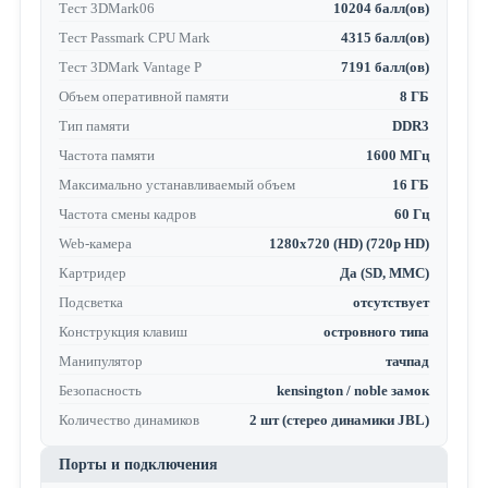
Тест 3DMark06
10204 балл(ов)
Тест Passmark CPU Mark
4315 балл(ов)
Тест 3DMark Vantage P
7191 балл(ов)
Объем оперативной памяти
8 ГБ
Тип памяти
DDR3
Частота памяти
1600 МГц
Максимально устанавливаемый объем
16 ГБ
Частота смены кадров
60 Гц
Web-камера
1280x720 (HD) (720p HD)
Картридер
Да (SD, MMC)
Подсветка
отсутствует
Конструкция клавиш
островного типа
Манипулятор
тачпад
Безопасность
kensington / noble замок
Количество динамиков
2 шт (стерео динамики JBL)
Порты и подключения