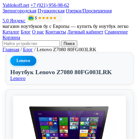
Yablokoff.net
+7 (921) 956-98-62
Звенигородская
Пушкинская
Озерки/Просвещения
5.0 Яндекс
магазин ноутбуков бу с Европы — купить бу ноутбук легко
Каталог
Блог
О нас
Контакты
Личный кабинет
Сравнение
Корзина
Поиск
Главная
/
Блог
/
Lenovo Z7080 80FG003LRK
Lenovo
Ноутбук Lenovo Z7080 80FG003LRK
Lenovo