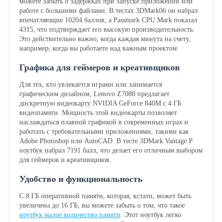
можете забыть о задержках при запуске приложений или
работе с большими файлами. В тестах 3DMark06 он набрал
впечатляющие 10204 баллов, а Passmark CPU Mark показал
4315, что подтверждает его высокую производительность.
Это действительно важно, когда каждая минута на счету,
например, когда вы работаете над важным проектом.
Графика для геймеров и креативщиков
Для тех, кто увлекается играми или занимается
графическим дизайном, Lenovo Z7080 предлагает
дискретную видеокарту NVIDIA GeForce 840M с 4 ГБ
видеопамяти. Мощность этой видеокарты позволяет
наслаждаться плавной графикой в современных играх и
работать с требовательными приложениями, такими как
Adobe Photoshop или AutoCAD. В тесте 3DMark Vantage P
ноутбук набрал 7191 балл, что делает его отличным выбором
для геймеров и креативщиков.
Удобство и функциональность
С 8 ГБ оперативной памяти, которая, кстати, может быть
увеличена до 16 ГБ, вы можете забыть о том, что такое
ноутбук малое количество памяти
. Этот ноутбук легко