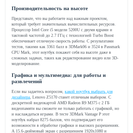
Производительность на высоте
Представьте, что вы работаете над важным проектом,
который требует значительных вычислительных ресурсов.
Процессор Intel Core i5 модели 5200U с двумя ядрами и
тактовой частотой до 2.7 ГГц с технологией Turbo Boost
обеспечивает отличную скорость работы. С результатами
тестов, такими как 3361 балл в 3DMark06 и 3524 в Passmark
CPU Mark, этот ноутбук покажет себя на высоте даже в
сложных задачах, таких как редактирование видео или 3D-
моделирование.
Графика и мультимедиа: для работы и
развлечений
Если вы задаетесь вопросом,
какой ноутбук выбрать для
дизайнера
, Lenovo Z5170 станет отличным выбором. С
дискретной видеокартой AMD Radeon R9 M375 с 2 ГБ
видеопамяти вы сможете не только работать с графикой, но
и наслаждаться играми. В тесте 3DMark Vantage P этот
ноутбук набрал 8275 баллов, что подтверждает его
возможности в обработке графики и высоких разрешениях.
А 15.6-дюймовый экран с разрешением 1920x1080 и