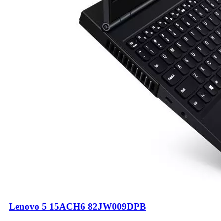
Lenovo 5 15ACH6 82JW009DPB