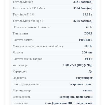
Тест 3DMark06
3361 балл(ов)
Тест Passmark CPU Mark
3524 балл(ов)
Тест SuperPI 1M
14.62 с
Тест 3DMark Vantage P
8275 балл(ов)
Объем оперативной памяти
4 ГБ
Тип памяти
DDR3
Частота памяти
1600 МГц
Максимально устанавливаемый объем
16 ГБ
Яркость
200 нит
Частота смены кадров
60 Гц
Web-камера
1280x720 (HD) (720p)
Картридер
Да
Подсветка
отсутствует
Конструкция клавиш
островного типа
Манипулятор
тачпад
Безопасность
kensington / noble замок
Количество
2 шт (динамики JBL с поддержкой