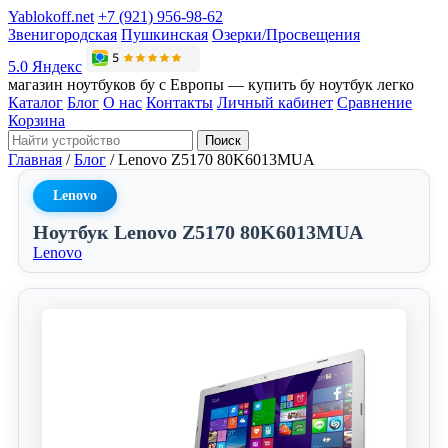
Yablokoff.net
+7 (921) 956-98-62
Звенигородская
Пушкинская
Озерки/Просвещения
5.0 Яндекс
магазин ноутбуков бу с Европы — купить бу ноутбук легко
Каталог
Блог
О нас
Контакты
Личный кабинет
Сравнение
Корзина
Поиск
Главная
/
Блог
/
Lenovo Z5170 80K6013MUA
Lenovo
Ноутбук Lenovo Z5170 80K6013MUA
Lenovo