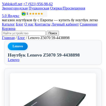
Yablokoff.net
+7 (921) 956-98-62
Звенигородская
Пушкинская
Озерки/Просвещения
5.0 Яндекс
магазин ноутбуков бу с Европы — купить бу ноутбук легко
Каталог
Блог
О нас
Контакты
Личный кабинет
Сравнение
Корзина
Поиск
Главная
/
Блог
/
Lenovo Z5070 59-4438898
Lenovo
Ноутбук Lenovo Z5070 59-4438898
Lenovo