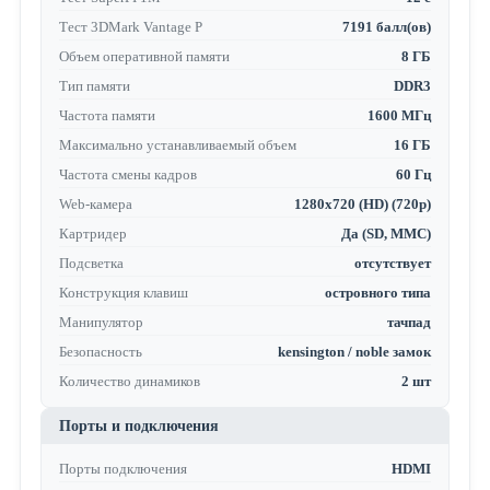
Тест 3DMark Vantage P
7191 балл(ов)
Объем оперативной памяти
8 ГБ
Тип памяти
DDR3
Частота памяти
1600 МГц
Максимально устанавливаемый объем
16 ГБ
Частота смены кадров
60 Гц
Web-камера
1280x720 (HD) (720p)
Картридер
Да (SD, MMC)
Подсветка
отсутствует
Конструкция клавиш
островного типа
Манипулятор
тачпад
Безопасность
kensington / noble замок
Количество динамиков
2 шт
Порты и подключения
Порты подключения
HDMI