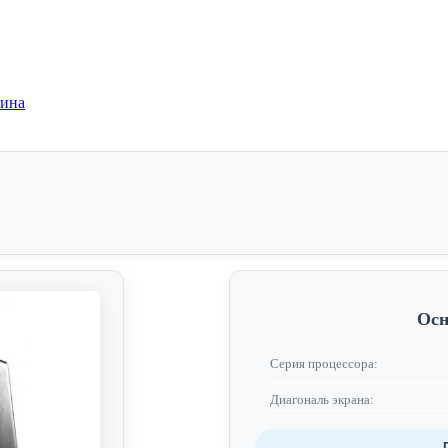
зина
Осн
Серия процессора:
Диагональ экрана: