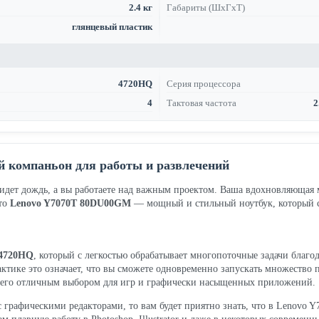
2.4 кг
Габариты (ШхГхТ)
глянцевый пластик
4720HQ
Серия процессора
4
Тактовая частота
2
 компаньон для работы и развлечений
м идет дождь, а вы работаете над важным проектом. Ваша вдохновляющая 
это
Lenovo Y7070T 80DU00GM
— мощный и стильный ноутбук, который с
7-4720HQ
, который с легкостью обрабатывает многопоточные задачи благо
актике это означает, что вы сможете одновременно запускать множество 
т его отличным выбором для игр и графически насыщенных приложений.
 с графическими редакторами, то вам будет приятно знать, что в Lenovo 