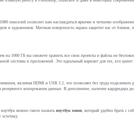
м плавную работу в Photoshop, Illustrator и даже в некоторых современн
1080 пикселей позволит вам наслаждаться яркими и четкими изображени
ров и художников. Матовая поверхность экрана защитит вас от бликов, п
 на 1000 ГБ вы сможете хранить все свои проекты и файлы не беспокояс
нной системы и приложений. Это идеальный вариант для тех, кто ценит 
лючения, включая HDMI и USB 3.2, что позволяет без труда подключать 
 резервного копирования данных. В дополнение, наличие кардридера дел
т ноутбук можно смело назвать
ноутбук мини
, который удобно брать с со
 эстетику.