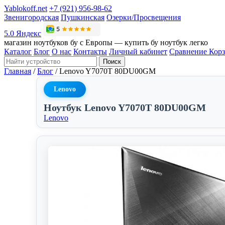
Yablokoff.net
+7 (921) 956-98-62
Звенигородская
Пушкинская
Озерки/Просвещения
5.0 Яндекс
магазин ноутбуков бу с Европы — купить бу ноутбук легко
Каталог
Блог
О нас
Контакты
Личный кабинет
Сравнение
Кор
Поиск
Главная
/
Блог
/
Lenovo Y7070T 80DU00GM
Lenovo
Ноутбук Lenovo Y7070T 80DU00GM
Lenovo