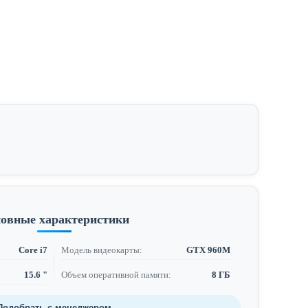
овные характеристики
Core i7
Модель видеокарты:
GTX 960M
15.6 "
Объем оперативной памяти:
8 ГБ
Подобрать с менеджером