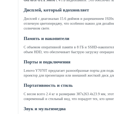
GeForce GTX 960M
с 4 ГБ видеопамяти. Это обеспечит ва
Дисплей, который вдохновляет
Дисплей с диагональю 15.6 дюймов и разрешением 1920x
отличную цветопередачу, что особенно важно для дизайне
солнечном свете.
Память и накопители
С объемом оперативной памяти в 8 ГБ и SSHD-накопителем
объем HDD, что обеспечивает быструю загрузку операцио
Порты и подключения
Lenovo Y7070T предлагает разнообразные порты для подк
проектор для презентации или внешний жесткий диск для
Портативность и стиль
С весом всего 2.4 кг и размерами 387x263.4x23.9 мм, это
современный и стильный вид, что порадует тех, кто ценит
Звук и мультимедиа