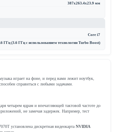
387x263.4x23.9 мм
Core i7
.6 ГГц (3.6 ГГц с использованием технологии Turbo Boost)
музыка играет на фоне, и перед вами лежит ноутбук,
пособен справиться с любыми задачами.
даря четырем ядрам и впечатляющей тактовой частоте до
приложений, не замечая задержек. Например, тест
Y7070T установлена дискретная видеокарта
NVIDIA