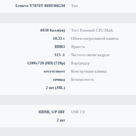
Lenovo Y7070T 80DU00GM
Тип
6930 балл(ов)
Тест Passmark CPU Mark
10.33 с
Объем оперативной памяти
DDR3
Яркость
315 :1
Частота смены кадров
1280x720 (HD) (720p)
Картридер
отсутствует
Конструкция клавиш
тачпад
Безопасность
2 шт (JBL)
HDMI, S/P-DIF
USB 2.0
2 шт