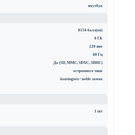
ноутбук
8154 балл(ов)
8 ГБ
220 нит
60 Гц
Да (SD, MMC, SDXC, SDHC)
островного типа
kensington / noble замок
1 шт