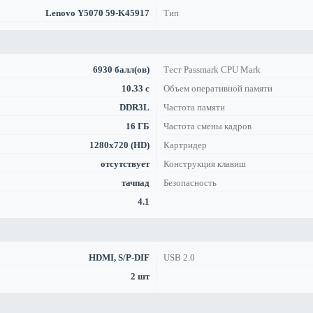
Lenovo Y5070 59-K45917
Тип
6930 балл(ов)
Тест Passmark CPU Mark
10.33 с
Объем оперативной памяти
DDR3L
Частота памяти
16 ГБ
Частота смены кадров
1280x720 (HD)
Картридер
отсутствует
Конструкция клавиш
тачпад
Безопасность
4.1
HDMI, S/P-DIF
USB 2.0
2 шт