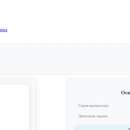
зина
Осн
Серия процессора:
Диагональ экрана: