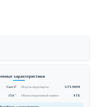
овные характеристики
Core i7
Модель видеокарты:
GTX 960M
15.6 "
Объем оперативной памяти:
8 ГБ
Подобрать с менеджером