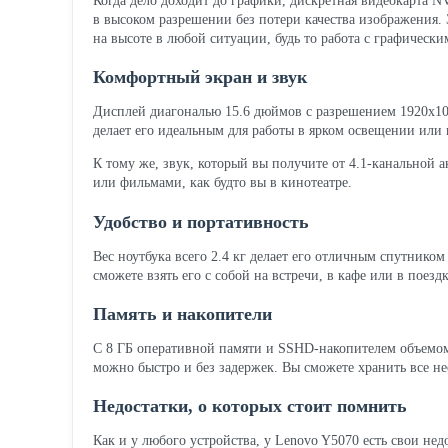
Когда дело доходит до графики, дискретная видеокарта 
в высоком разрешении без потери качества изображения.
на высоте в любой ситуации, будь то работа с графичес
Комфортный экран и звук
Дисплей диагональю 15.6 дюймов с разрешением 1920x108
делает его идеальным для работы в ярком освещении или 
К тому же, звук, который вы получите от 4.1-канальной 
или фильмами, как будто вы в кинотеатре.
Удобство и портативность
Вес ноутбука всего 2.4 кг делает его отличным спутнико
сможете взять его с собой на встречи, в кафе или в поездк
Память и накопители
С 8 ГБ оперативной памяти и SSHD-накопителем объемом 
можно быстро и без задержек. Вы сможете хранить все не
Недостатки, о которых стоит помнить
Как и у любого устройства, у Lenovo Y5070 есть свои нед