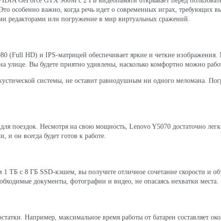
NVIDIA GeForce GTX 960M с 2 ГБ видеопамяти открывает перед пользова
 Это особенно важно, когда речь идет о современных играх, требующих в
кими редакторами или погружение в мир виртуальных сражений.
0 (Full HD) и IPS-матрицей обеспечивает яркие и четкие изображения. 
на улице. Вы будете приятно удивлены, насколько комфортно можно работ
акустической системы, не оставит равнодушным ни одного меломана. Пог
м для поездок. Несмотря на свою мощность, Lenovo Y5070 достаточно лег
и, и он всегда будет готов к работе.
1 ТБ с 8 ГБ SSD-кэшем, вы получите отличное сочетание скорости и об
обходимые документы, фотографии и видео, не опасаясь нехватки места.
остатки. Например, максимальное время работы от батареи составляет око