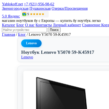
Yablokoff.net
+7 (921) 956-98-62
Звенигородская
Пушкинская
Озерки/Просвещения
5.0 Яндекс
магазин ноутбуков бу с Европы — купить бу ноутбук легко
Каталог
Блог
О нас
Контакты
Личный кабинет
Сравнение
Кор
Поиск
Главная
/
Блог
/
Lenovo Y5070 59-K45917
Lenovo
Ноутбук Lenovo Y5070 59-K45917
Lenovo