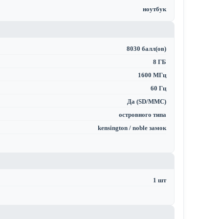
ноутбук
8030 балл(ов)
8 ГБ
1600 МГц
60 Гц
Да (SD/MMC)
островного типа
kensington / noble замок
1 шт