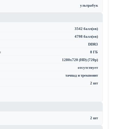
ультрабук
3542 балл(ов)
4798 балл(ов)
DDR3
м
8 ГБ
1280x720 (HD) (720p)
отсутствует
тачпад и трекпоинт
2 шт
2 шт