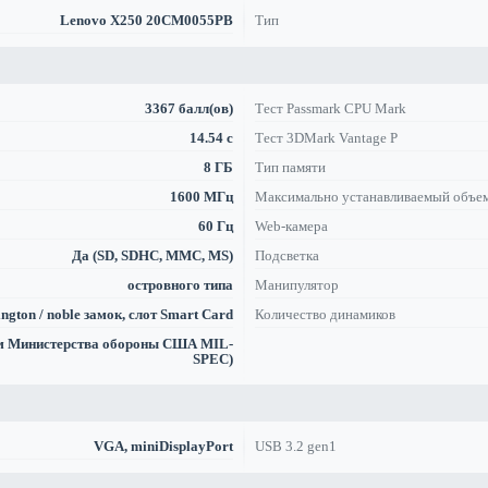
Lenovo X250 20CM0055PB
Тип
3367 балл(ов)
Тест Passmark CPU Mark
14.54 с
Тест 3DMark Vantage P
8 ГБ
Тип памяти
1600 МГц
Максимально устанавливаемый объе
60 Гц
Web-камера
Да (SD, SDHC, MMC, MS)
Подсветка
островного типа
Манипулятор
ngton / noble замок, слот Smart Card
Количество динамиков
ам Министерства обороны США MIL-
SPEC)
VGA, miniDisplayPort
USB 3.2 gen1