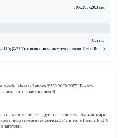
305х208х20.3 мм
Core i5
.2 ГГц (2.7 ГГц с использованием технологии Turbo Boost)
т о себе. Модель
Lenovo X250
20CM0055PB – это
знесменов и творческих людей.
, и он мгновенно реагирует на ваши команды благодаря
ьность, подтвержденная баллом 3542 в тесте Passmark CPU
ии загрузки.