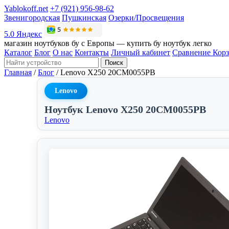
Yablokoff.net
+7 (921) 956-98-62
Звенигородская
Пушкинская
Озерки/Просвещения
5.0 Яндекс
магазин ноутбуков бу с Европы — купить бу ноутбук легко
Каталог
Блог
О нас
Контакты
Личный кабинет
Сравнение
Кор
Поиск
Главная
/
Блог
/
Lenovo X250 20CM0055PB
Lenovo
Ноутбук Lenovo X250 20CM0055PB
Lenovo