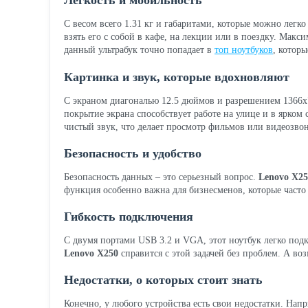
Легкость и мобильность
С весом всего 1.31 кг и габаритами, которые можно легк
взять его с собой в кафе, на лекции или в поездку. Макс
данный ультрабук точно попадает в
топ ноутбуков
, котор
Картинка и звук, которые вдохновляют
С экраном диагональю 12.5 дюймов и разрешением 1366
покрытие экрана способствует работе на улице и в ярком 
чистый звук, что делает просмотр фильмов или видеозво
Безопасность и удобство
Безопасность данных – это серьезный вопрос.
Lenovo X25
функция особенно важна для бизнесменов, которые част
Гибкость подключения
С двумя портами USB 3.2 и VGA, этот ноутбук легко под
Lenovo X250
справится с этой задачей без проблем. А во
Недостатки, о которых стоит знать
Конечно, у любого устройства есть свои недостатки. Нап