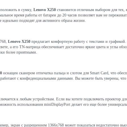
о положить в сумку,
Lenovo X250
становится отличным выбором для тех, к
имальное время работы от батареи до 20 часов позволяет вам не пережив
ые идеально подходят для активного образа жизни.
x768,
Lenovo X250
предлагает комфортную работу с текстами и графикой. 
свете, а его TN-матрица обеспечивает достаточно яркие цвета и углы об
нки более приятными.
0
оснащен сканером отпечатка пальца и слотом для Smart Card, что обе
о работают с конфиденциальными данными. Вы можете быть уверены, что
ключается к любым устройствам. Если вы хотите подключить проектор дл
зможность использования miniDisplayPort делает его еще более универсал
ример, экран с разрешением 1366x768 может показаться недостаточно выс