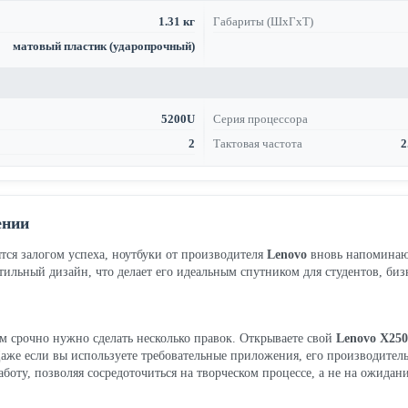
1.31 кг
Габариты (ШхГхТ)
матовый пластик (ударопрочный)
5200U
Серия процессора
2
Тактовая частота
2
ении
ятся залогом успеха, ноутбуки от производителя
Lenovo
вновь напоминаю
 стильный дизайн, что делает его идеальным спутником для студентов, би
ам срочно нужно сделать несколько правок. Открываете свой
Lenovo X250
. Даже если вы используете требовательные приложения, его производител
аботу, позволяя сосредоточиться на творческом процессе, а не на ожидан