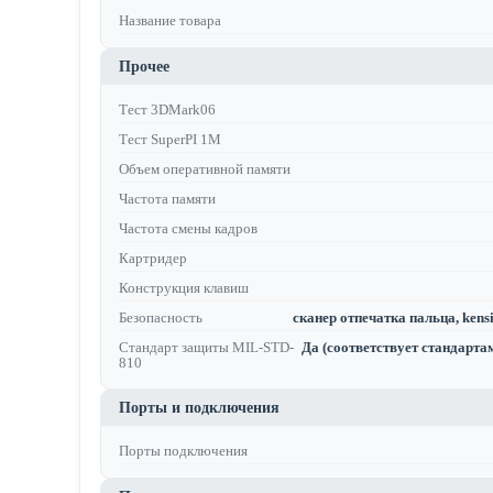
Название товара
Прочее
Тест 3DMark06
Тест SuperPI 1M
Объем оперативной памяти
Частота памяти
Частота смены кадров
Картридер
Конструкция клавиш
Безопасность
сканер отпечатка пальца, kensi
Стандарт защиты MIL-STD-
Да (соответствует стандарт
810
Порты и подключения
Порты подключения