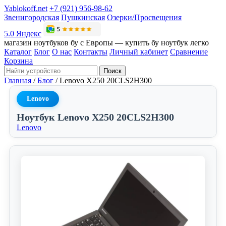
Yablokoff.net
+7 (921) 956-98-62
Звенигородская
Пушкинская
Озерки/Просвещения
5.0 Яндекс
магазин ноутбуков бу с Европы — купить бу ноутбук легко
Каталог
Блог
О нас
Контакты
Личный кабинет
Сравнение
Корзина
Поиск
Главная
/
Блог
/
Lenovo X250 20CLS2H300
Lenovo
Ноутбук Lenovo X250 20CLS2H300
Lenovo