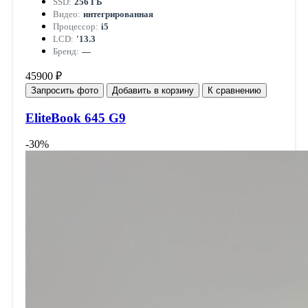
SSD:
256 ГБ
Видео:
интегрированная
Процессор:
i5
LCD:
'13.3
Бренд:
—
45900 ₽
Запросить фото
Добавить в корзину
К сравнению
EliteBook 645 G9
-30%