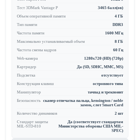
Тест 3DMark Vantage P
3465 балл(ов)
Объем оперативной памяти
4 ГБ
Тип памяти
DDR3
Частота памяти
1600 МГц
Максимально устанавливаемый объем
8 ГБ
Частота смены кадров
60 Гц
Web-камера
1280x720 (HD) (720p)
Картридер
Да (SD, SDHC, MMC, MS)
Подсветка
отсутствует
Конструкция клавиш
островного типа
Манипулятор
тачпад и трекпоинт
Безопасность
сканер отпечатка пальца, kensington / noble
замок, слот Smart Card
Количество динамиков
2 шт
Стандарт защиты
Да (соответствует стандартам
MIL-STD-810
Министерства обороны США MIL-
SPEC)