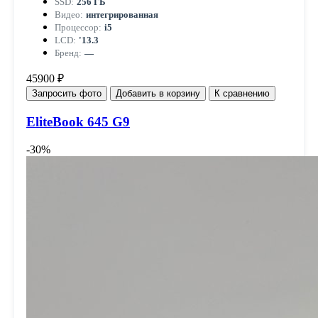
SSD:
256 ГБ
Видео:
интегрированная
Процессор:
i5
LCD:
'13.3
Бренд:
—
45900 ₽
Запросить фото
Добавить в корзину
К сравнению
EliteBook 645 G9
-30%