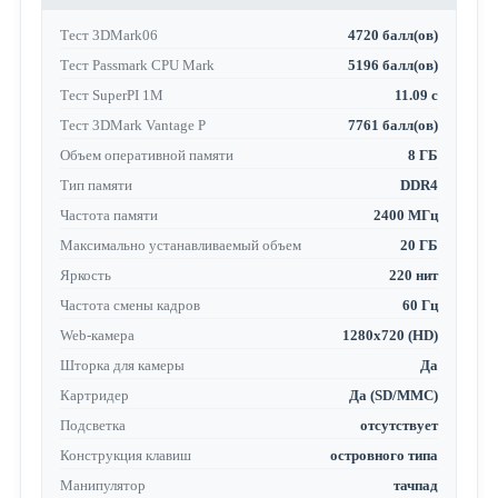
Тест 3DMark06
4720 балл(ов)
Тест Passmark CPU Mark
5196 балл(ов)
Тест SuperPI 1M
11.09 с
Тест 3DMark Vantage P
7761 балл(ов)
Объем оперативной памяти
8 ГБ
Тип памяти
DDR4
Частота памяти
2400 МГц
Максимально устанавливаемый объем
20 ГБ
Яркость
220 нит
Частота смены кадров
60 Гц
Web-камера
1280x720 (HD)
Шторка для камеры
Да
Картридер
Да (SD/MMC)
Подсветка
отсутствует
Конструкция клавиш
островного типа
Манипулятор
тачпад