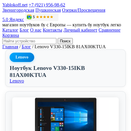
Yablokoff.net
+7 (921) 956-98-62
Звенигородская
Пушкинская
Озерки/Просвещения
5.0 Яндекс
магазин ноутбуков бу с Европы — купить бу ноутбук легко
Каталог
Блог
О нас
Контакты
Личный кабинет
Сравнение
Корзина
Поиск
Главная
/
Блог
/
Lenovo V330-15IKB 81AX00KTUA
Lenovo
Ноутбук Lenovo V330-15IKB
81AX00KTUA
Lenovo