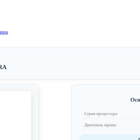
зина
RA
Осн
Серия процессора:
Диагональ экрана: