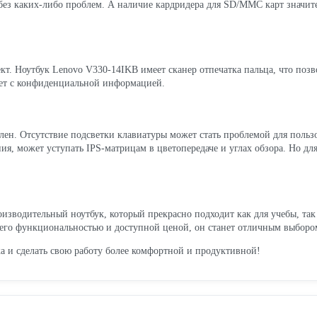
 без каких-либо проблем. А наличие кардридера для SD/MMC карт значит
. Ноутбук Lenovo V330-14IKB имеет сканер отпечатка пальца, что позво
тает с конфиденциальной информацией.
лен. Отсутствие подсветки клавиатуры может стать проблемой для польз
ния, может уступать IPS-матрицам в цветопередаче и углах обзора. Но дл
зводительный ноутбук, который прекрасно подходит как для учебы, так 
 С его функциональностью и доступной ценой, он станет отличным выборо
ка и сделать свою работу более комфортной и продуктивной!