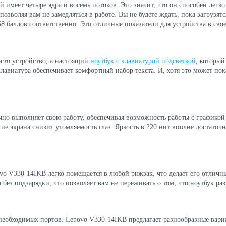
 имеет четыре ядра и восемь потоков. Это значит, что он способен легко 
озволяя вам не замедляться в работе. Вы не будете ждать, пока загрузятс
 баллов соответственно. Это отличные показатели для устройства в свое
осто устройство, а настоящий
ноутбук с клавиатурой подсветкой
, который
клавиатура обеспечивает комфортный набор текста. И, хотя это может по
ично выполняет свою работу, обеспечивая возможность работы с графико
е экрана снизит утомляемость глаз. Яркость в 220 нит вполне достаточн
vo V330-14IKB легко помещается в любой рюкзак, что делает его отличны
ы без подзарядки, что позволяет вам не переживать о том, что ноутбук р
необходимых портов. Lenovo V330-14IKB предлагает разнообразные вари