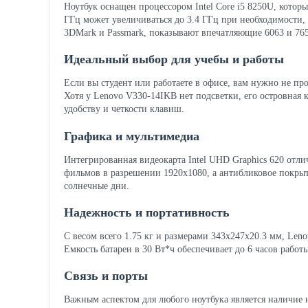
Ноутбук оснащен процессором Intel Core i5 8250U, который
ГГц может увеличиваться до 3.4 ГГц при необходимости, п
3DMark и Passmark, показывают впечатляющие 6063 и 7658
Идеальный выбор для учебы и работы
Если вы студент или работаете в офисе, вам нужно не пр
Хотя у Lenovo V330-14IKB нет подсветки, его островная 
удобству и четкости клавиш.
Графика и мультимедиа
Интегрированная видеокарта Intel UHD Graphics 620 отл
фильмов в разрешении 1920x1080, а антибликовое покрыти
солнечные дни.
Надежность и портативность
С весом всего 1.75 кг и размерами 343x247x20.3 мм, Leno
Емкость батареи в 30 Вт*ч обеспечивает до 6 часов работ
Связь и порты
Важным аспектом для любого ноутбука является наличие 