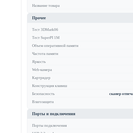
Название товара
Прочее
Тест 3DMark06
Тест SuperPI 1M
Объем оперативной памяти
Частота памяти
Яркость
Web-камера
Картридер
Конструкция клавиш
Безопасность
сканер отпеча
Влагозащита
Порты и подключения
Порты подключения