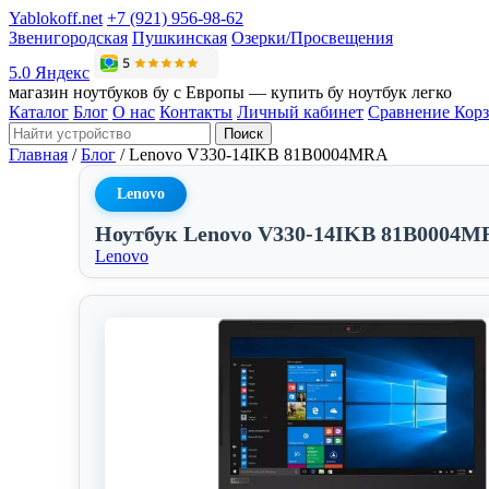
Yablokoff.net
+7 (921) 956-98-62
Звенигородская
Пушкинская
Озерки/Просвещения
5.0 Яндекс
магазин ноутбуков бу с Европы — купить бу ноутбук легко
Каталог
Блог
О нас
Контакты
Личный кабинет
Сравнение
Кор
Поиск
Главная
/
Блог
/
Lenovo V330-14IKB 81B0004MRA
Lenovo
Ноутбук Lenovo V330-14IKB 81B0004M
Lenovo