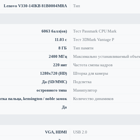
Lenovo V330-14IKB 81B0004MRA
Тип
6063 балл(ов)
Тест Passmark CPU Mark
11.03 с
Тест 3DMark Vantage P
8 ГБ
Тип памяти
2400 МГц
Максимально устанавливаемый объе
220 нит
Частота смены кадров
1280x720 (HD)
Шторка для камеры
Да (SD/MMC)
Подсветка
островного типа
Манипулятор
тка пальца, kensington / noble замок
Количество динамиков
Да
VGA, HDMI
USB 2.0