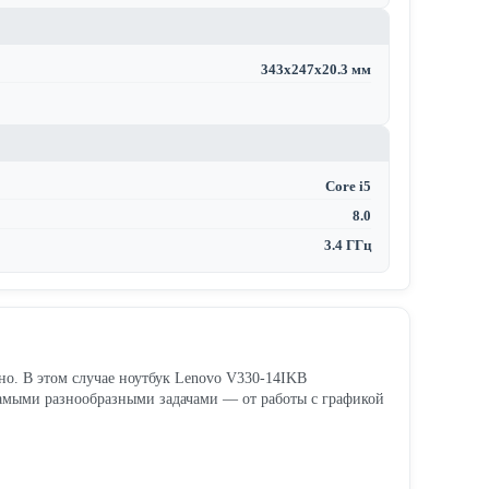
343x247x20.3 мм
Core i5
8.0
3.4 ГГц
вно. В этом случае ноутбук Lenovo V330-14IKB
амыми разнообразными задачами — от работы с графикой