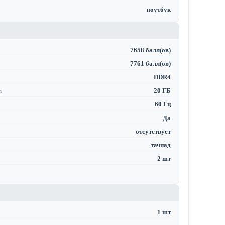
ноутбук
7658 балл(ов)
7761 балл(ов)
DDR4
м
20 ГБ
60 Гц
Да
отсутствует
тачпад
2 шт
1 шт