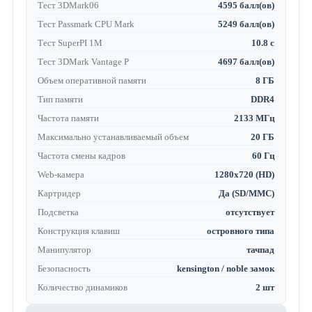
Тест 3DMark06
4595 балл(ов)
Тест Passmark CPU Mark
5249 балл(ов)
Тест SuperPI 1M
10.8 с
Тест 3DMark Vantage P
4697 балл(ов)
Объем оперативной памяти
8 ГБ
Тип памяти
DDR4
Частота памяти
2133 МГц
Максимально устанавливаемый объем
20 ГБ
Частота смены кадров
60 Гц
Web-камера
1280x720 (HD)
Картридер
Да (SD/MMC)
Подсветка
отсутствует
Конструкция клавиш
островного типа
Манипулятор
тачпад
Безопасность
kensington / noble замок
Количество динамиков
2 шт