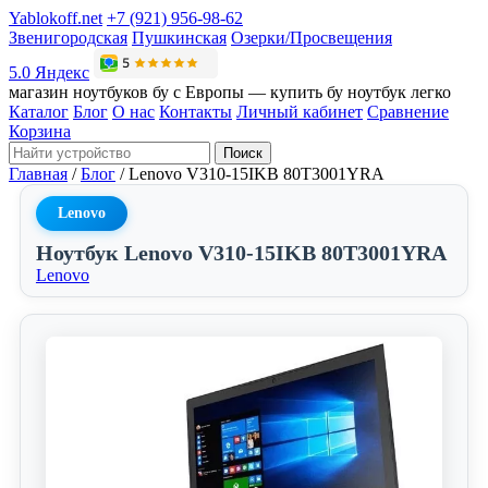
Yablokoff.net
+7 (921) 956-98-62
Звенигородская
Пушкинская
Озерки/Просвещения
5.0 Яндекс
магазин ноутбуков бу с Европы — купить бу ноутбук легко
Каталог
Блог
О нас
Контакты
Личный кабинет
Сравнение
Корзина
Поиск
Главная
/
Блог
/
Lenovo V310-15IKB 80T3001YRA
Lenovo
Ноутбук Lenovo V310-15IKB 80T3001YRA
Lenovo