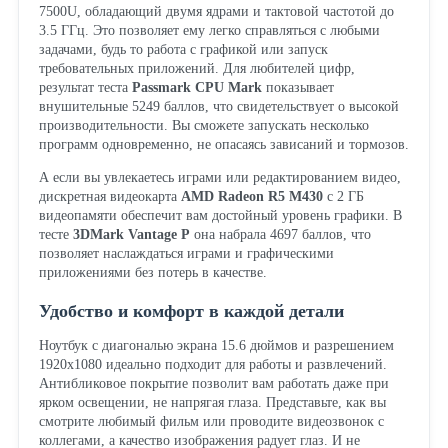
7500U, обладающий двумя ядрами и тактовой частотой до
3.5 ГГц. Это позволяет ему легко справляться с любыми
задачами, будь то работа с графикой или запуск
требовательных приложений. Для любителей цифр,
результат теста
Passmark CPU Mark
показывает
внушительные 5249 баллов, что свидетельствует о высокой
производительности. Вы сможете запускать несколько
программ одновременно, не опасаясь зависаний и тормозов.
А если вы увлекаетесь играми или редактированием видео,
дискретная видеокарта
AMD Radeon R5 M430
с 2 ГБ
видеопамяти обеспечит вам достойный уровень графики. В
тесте
3DMark Vantage P
она набрала 4697 баллов, что
позволяет наслаждаться играми и графическими
приложениями без потерь в качестве.
Удобство и комфорт в каждой детали
Ноутбук с диагональю экрана 15.6 дюймов и разрешением
1920x1080 идеально подходит для работы и развлечений.
Антибликовое покрытие позволит вам работать даже при
ярком освещении, не напрягая глаза. Представьте, как вы
смотрите любимый фильм или проводите видеозвонок с
коллегами, а качество изображения радует глаз. И не