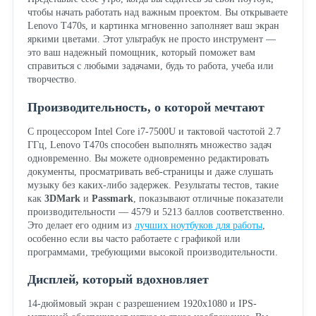
чтобы начать работать над важным проектом. Вы открываете
Lenovo T470s, и картинка мгновенно заполняет ваш экран
яркими цветами. Этот ультрабук не просто инструмент —
это ваш надежный помощник, который поможет вам
справиться с любыми задачами, будь то работа, учеба или
творчество.
Производительность, о которой мечтают
С процессором Intel Core i7-7500U и тактовой частотой 2.7
ГГц, Lenovo T470s способен выполнять множество задач
одновременно. Вы можете одновременно редактировать
документы, просматривать веб-страницы и даже слушать
музыку без каких-либо задержек. Результаты тестов, такие
как
3DMark
и
Passmark
, показывают отличные показатели
производительности — 4579 и 5213 баллов соответственно.
Это делает его одним из
лучших ноутбуков для работы
,
особенно если вы часто работаете с графикой или
программами, требующими высокой производительности.
Дисплей, который вдохновляет
14-дюймовый экран с разрешением 1920x1080 и IPS-