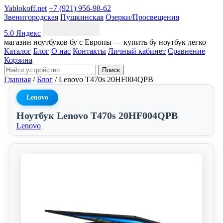
Yablokoff.net
+7 (921) 956-98-62
Звенигородская
Пушкинская
Озерки/Просвещения
5.0 Яндекс
магазин ноутбуков бу с Европы — купить бу ноутбук легко
Каталог
Блог
О нас
Контакты
Личный кабинет
Сравнение
Корзина
Поиск
Главная
/
Блог
/
Lenovo T470s 20HF004QPB
Lenovo
Ноутбук Lenovo T470s 20HF004QPB
Lenovo