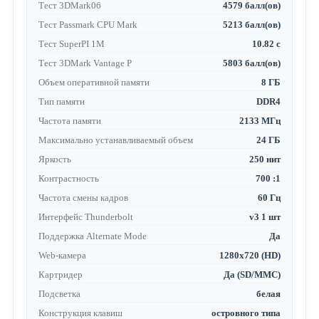
Тест 3DMark06
4579 балл(ов)
Тест Passmark CPU Mark
5213 балл(ов)
Тест SuperPI 1M
10.82 с
Тест 3DMark Vantage P
5803 балл(ов)
Объем оперативной памяти
8 ГБ
Тип памяти
DDR4
Частота памяти
2133 МГц
Максимально устанавливаемый объем
24 ГБ
Яркость
250 нит
Контрастность
700 :1
Частота смены кадров
60 Гц
Интерфейс Thunderbolt
v3 1 шт
Поддержка Alternate Mode
Да
Web-камера
1280x720 (HD)
Картридер
Да (SD/MMC)
Подсветка
белая
Конструкция клавиш
островного типа