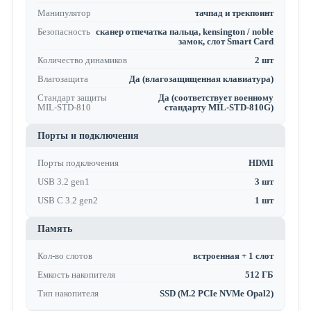
Манипулятор
тачпад и трекпоинт
Безопасность
сканер отпечатка пальца, kensington / noble
замок, слот Smart Card
Количество динамиков
2 шт
Влагозащита
Да (влагозащищенная клавиатура)
Стандарт защиты
Да (соответствует военному
MIL-STD-810
стандарту MIL-STD-810G)
Порты и подключения
Порты подключения
HDMI
USB 3.2 gen1
3 шт
USB C 3.2 gen2
1 шт
Память
Кол-во слотов
встроенная + 1 слот
Емкость накопителя
512 ГБ
Тип накопителя
SSD (M.2 PCIe NVMe Opal2)