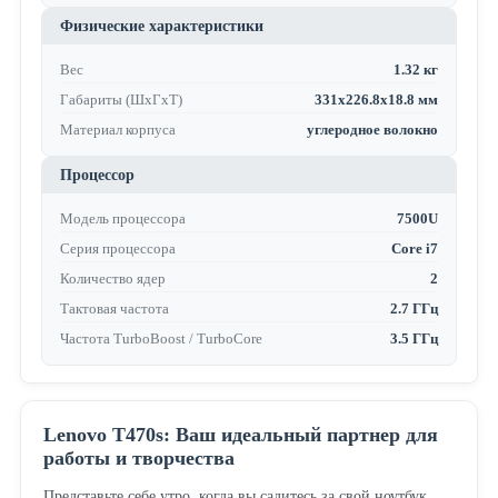
Физические характеристики
Вес
1.32 кг
Габариты (ШхГхТ)
331x226.8x18.8 мм
Материал корпуса
углеродное волокно
Процессор
Модель процессора
7500U
Серия процессора
Core i7
Количество ядер
2
Тактовая частота
2.7 ГГц
Частота TurboBoost / TurboCore
3.5 ГГц
Lenovo T470s: Ваш идеальный партнер для
работы и творчества
Представьте себе утро, когда вы садитесь за свой ноутбук,