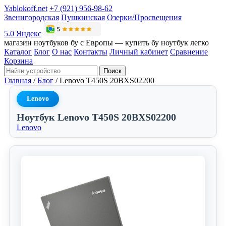
Yablokoff.net
+7 (921) 956-98-62
Звенигородская
Пушкинская
Озерки/Просвещения
5.0 Яндекс
магазин ноутбуков бу с Европы — купить бу ноутбук легко
Каталог
Блог
О нас
Контакты
Личный кабинет
Сравнение
Корзина
Поиск
Главная
/
Блог
/
Lenovo T450S 20BXS02200
Lenovo
Ноутбук Lenovo T450S 20BXS02200
Lenovo