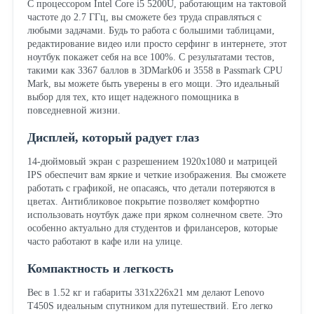
С процессором Intel Core i5 5200U, работающим на тактовой
частоте до 2.7 ГГц, вы сможете без труда справляться с
любыми задачами. Будь то работа с большими таблицами,
редактирование видео или просто серфинг в интернете, этот
ноутбук покажет себя на все 100%. С результатами тестов,
такими как 3367 баллов в 3DMark06 и 3558 в Passmark CPU
Mark, вы можете быть уверены в его мощи. Это идеальный
выбор для тех, кто ищет надежного помощника в
повседневной жизни.
Дисплей, который радует глаз
14-дюймовый экран с разрешением 1920x1080 и матрицей
IPS обеспечит вам яркие и четкие изображения. Вы сможете
работать с графикой, не опасаясь, что детали потеряются в
цветах. Антибликовое покрытие позволяет комфортно
использовать ноутбук даже при ярком солнечном свете. Это
особенно актуально для студентов и фрилансеров, которые
часто работают в кафе или на улице.
Компактность и легкость
Вес в 1.52 кг и габариты 331x226x21 мм делают Lenovo
T450S идеальным спутником для путешествий. Его легко