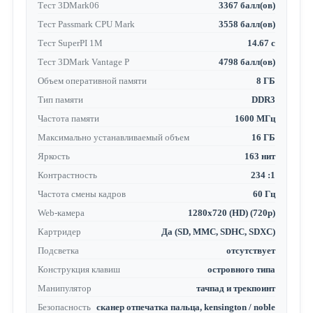
Тест 3DMark06
3367 балл(ов)
Тест Passmark CPU Mark
3558 балл(ов)
Тест SuperPI 1M
14.67 с
Тест 3DMark Vantage P
4798 балл(ов)
Объем оперативной памяти
8 ГБ
Тип памяти
DDR3
Частота памяти
1600 МГц
Максимально устанавливаемый объем
16 ГБ
Яркость
163 нит
Контрастность
234 :1
Частота смены кадров
60 Гц
Web-камера
1280x720 (HD) (720p)
Картридер
Да (SD, MMC, SDHC, SDXC)
Подсветка
отсутствует
Конструкция клавиш
островного типа
Манипулятор
тачпад и трекпоинт
Безопасность
сканер отпечатка пальца, kensington / noble