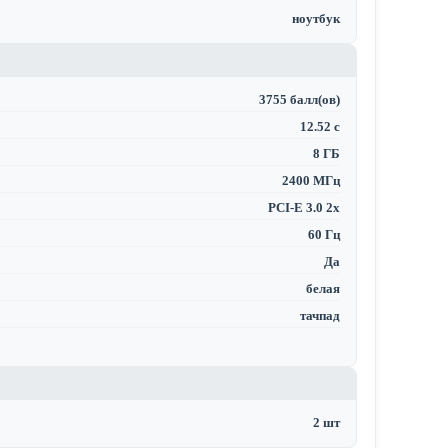
ноутбук
3755 балл(ов)
12.52 с
8 ГБ
2400 МГц
PCI-E 3.0 2x
60 Гц
Да
белая
тачпад
2 шт