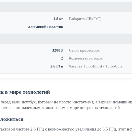
1.8 кг
Габариты (ШхГхТ)
алюминий / пластик
3200U
Серия процессора
2
Количество потоков
2.6 ГГц
Частота TurboBoost / TurboCore
к в мире технологий
а перед вами ноутбук, который не просто инструмент, а верный помощник
танет вашим надежным компаньоном в мире цифровых технологий.
оложиться
актовой частоте 2.6 ГГц с возможностью увеличения до 3.5 ГГц, этот но