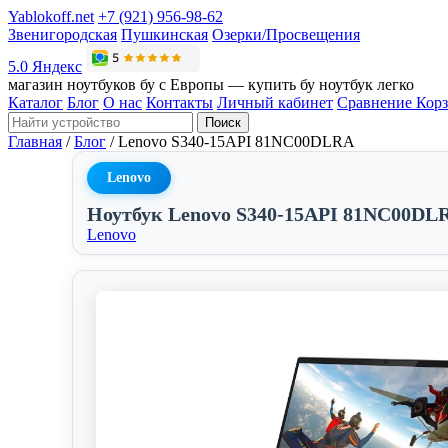
Yablokoff.net
+7 (921) 956-98-62
Звенигородская
Пушкинская
Озерки/Просвещения
5.0 Яндекс
магазин ноутбуков бу с Европы — купить бу ноутбук легко
Каталог
Блог
О нас
Контакты
Личный кабинет
Сравнение
Кор
Поиск
Главная
/
Блог
/
Lenovo S340-15API 81NC00DLRA
Lenovo
Ноутбук Lenovo S340-15API 81NC00DL
Lenovo