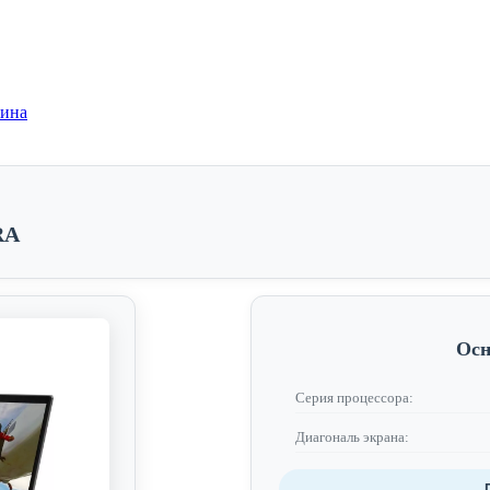
зина
RA
Осн
Серия процессора:
Диагональ экрана: