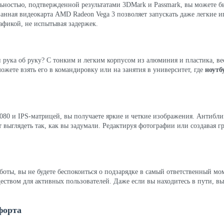
ностью, подтвержденной результатами 3DMark и Passmark, вы можете б
анная видеокарта AMD Radeon Vega 3 позволяет запускать даже легкие и
афикой, не испытывая задержек.
и рука об руку? С тонким и легким корпусом из алюминия и пластика, вес
можете взять его в командировку или на занятия в университет, где
ноутб
080 и IPS-матрицей, вы получаете яркие и четкие изображения. Антибли
выглядеть так, как вы задумали. Редактируя фотографии или создавая г
работы, вы не будете беспокоиться о подзарядке в самый ответственный м
ществом для активных пользователей. Даже если вы находитесь в пути, в
форта