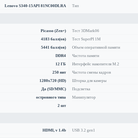
Lenovo S340-15API 81NC00DLRA
Тип
Picasso (Zen+)
Тест 3DMark06
4183 балл(ов)
Тест SuperPI 1M
5441 балл(ов)
Объем оперативной памяти
DDR4
Частота памяти
12 ГБ
Интерфейс накопителя M.2
250 нит
Частота смены кадров
1280x720 (HD)
Шторка для камеры
Да (SD/MMC)
Подсветка
островного типа
Манипулятор
2 шт
HDMI, v 1.4b
USB 3.2 gen1