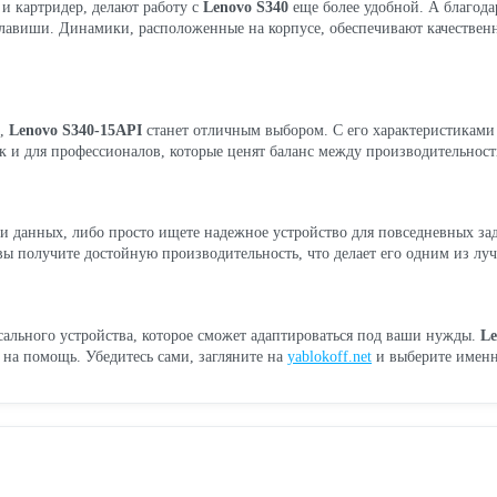
и картридер, делают работу с
Lenovo S340
еще более удобной. А благода
 клавиши. Динамики, расположенные на корпусе, обеспечивают качествен
й,
Lenovo S340-15API
станет отличным выбором. С его характеристиками 
так и для профессионалов, которые ценят баланс между производительнос
и данных, либо просто ищете надежное устройство для повседневных за
ы получите достойную производительность, что делает его одним из луч
сального устройства, которое сможет адаптироваться под ваши нужды.
Le
 на помощь. Убедитесь сами, загляните на
yablokoff.net
и выберите именн