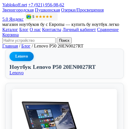
Yablokoff.net
+7 (921) 956-98-62
Звенигородская
Пушкинская
Озерки/Просвещения
5.0 Яндекс
магазин ноутбуков бу с Европы — купить бу ноутбук легко
Каталог
Блог
О нас
Контакты
Личный кабинет
Сравнение
Корзина
Поиск
Главная
/
Блог
/
Lenovo P50 20EN0027RT
Lenovo
Ноутбук Lenovo P50 20EN0027RT
Lenovo