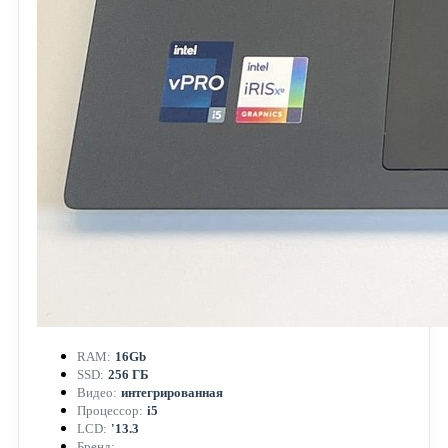
RAM:
16Gb
SSD:
256 ГБ
Видео:
интегрированная
Процессор:
i5
LCD:
'13.3
Бренд:
—