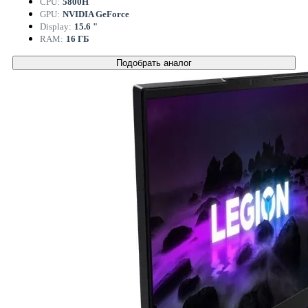
CPU:
5800H
GPU:
NVIDIA GeForce
Display:
15.6 "
RAM:
16 ГБ
Подобрать аналог