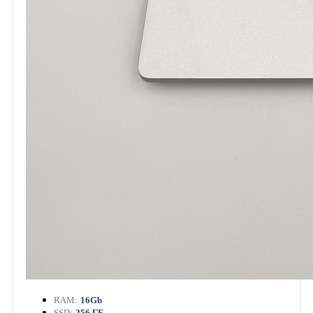
RAM:
16Gb
SSD:
256 ГБ