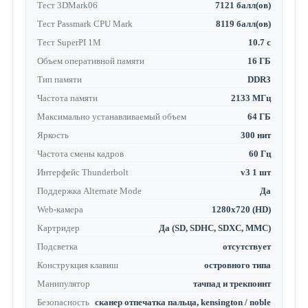
Тест 3DMark06
7121 балл(ов)
Тест Passmark CPU Mark
8119 балл(ов)
Тест SuperPI 1M
10.7 с
Объем оперативной памяти
16 ГБ
Тип памяти
DDR3
Частота памяти
2133 МГц
Максимально устанавливаемый объем
64 ГБ
Яркость
300 нит
Частота смены кадров
60 Гц
Интерфейс Thunderbolt
v3 1 шт
Поддержка Alternate Mode
Да
Web-камера
1280x720 (HD)
Картридер
Да (SD, SDHC, SDXC, MMC)
Подсветка
отсутствует
Конструкция клавиш
островного типа
Манипулятор
тачпад и трекпоинт
Безопасность
сканер отпечатка пальца, kensington / noble