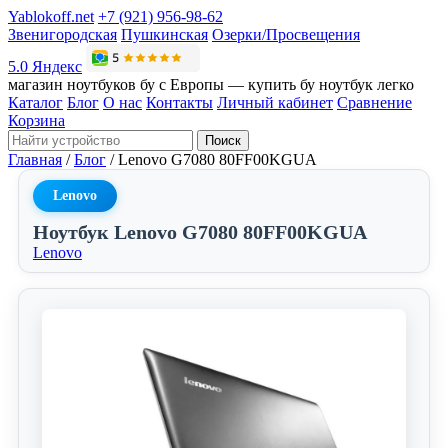
Yablokoff.net
+7 (921) 956-98-62
Звенигородская
Пушкинская
Озерки/Просвещения
5.0 Яндекс
магазин ноутбуков бу с Европы — купить бу ноутбук легко
Каталог
Блог
О нас
Контакты
Личный кабинет
Сравнение
Корзина
Поиск
Главная
/
Блог
/
Lenovo G7080 80FF00KGUA
Lenovo
Ноутбук Lenovo G7080 80FF00KGUA
Lenovo