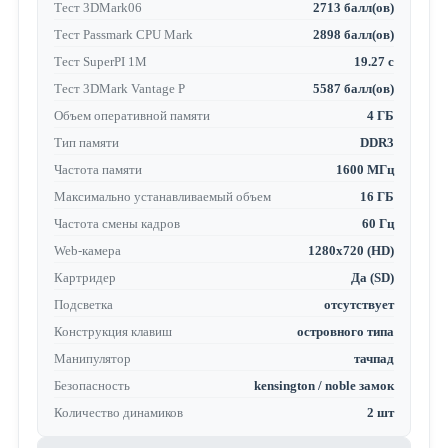
Тест 3DMark06
2713 балл(ов)
Тест Passmark CPU Mark
2898 балл(ов)
Тест SuperPI 1M
19.27 с
Тест 3DMark Vantage P
5587 балл(ов)
Объем оперативной памяти
4 ГБ
Тип памяти
DDR3
Частота памяти
1600 МГц
Максимально устанавливаемый объем
16 ГБ
Частота смены кадров
60 Гц
Web-камера
1280x720 (HD)
Картридер
Да (SD)
Подсветка
отсутствует
Конструкция клавиш
островного типа
Манипулятор
тачпад
Безопасность
kensington / noble замок
Количество динамиков
2 шт