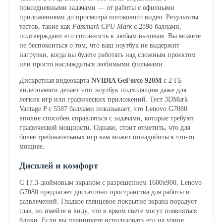
повседневными задачами — от работы с офисными
приложениями до просмотра потокового видео. Результаты
тестов, такие как
Passmark CPU Mark
с 2898 баллами,
подтверждают его готовность к любым вызовам. Вы можете
не беспокоиться о том, что ваш ноутбук не выдержит
нагрузки, когда вы будете работать над сложным проектом
или просто наслаждаться любимыми фильмами.
Дискретная видеокарта
NVIDIA GeForce 920M
с 2 ГБ
видеопамяти делает этот ноутбук подходящим даже для
легких игр или графических приложений. Тест 3DMark
Vantage P с 5587 баллами показывает, что Lenovo G7080
вполне способен справляться с задачами, которые требуют
графической мощности. Однако, стоит отметить, что для
более требовательных игр вам может понадобиться что-то
мощнее.
Дисплей и комфорт
С 17.3-дюймовым экраном с разрешением 1600x900, Lenovo
G7080 предлагает достаточно пространства для работы и
развлечений. Гладкое глянцевое покрытие экрана порадует
глаз, но имейте в виду, что в ярком свете могут появляться
блики. Если вы планируете использовать его на улице,