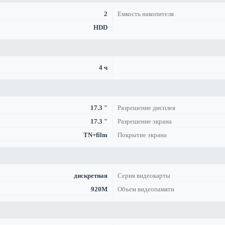
2
Емкость накопителя
HDD
4 ч
17.3 "
Разрешение дисплея
17.3 "
Разрешение экрана
TN+film
Покрытие экрана
дискретная
Серия видеокарты
920M
Объем видеопамяти