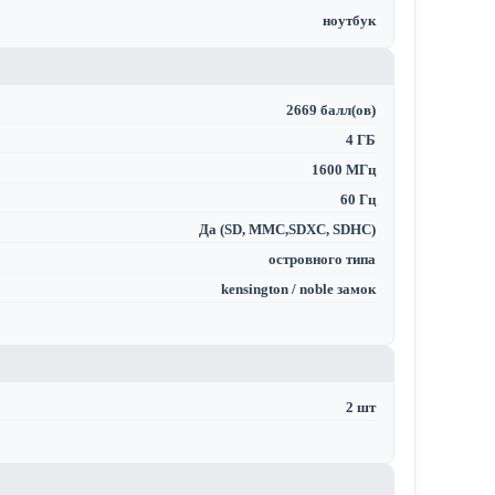
ноутбук
2669 балл(ов)
4 ГБ
1600 МГц
60 Гц
Да (SD, MMC,SDXC, SDHC)
островного типа
kensington / noble замок
2 шт