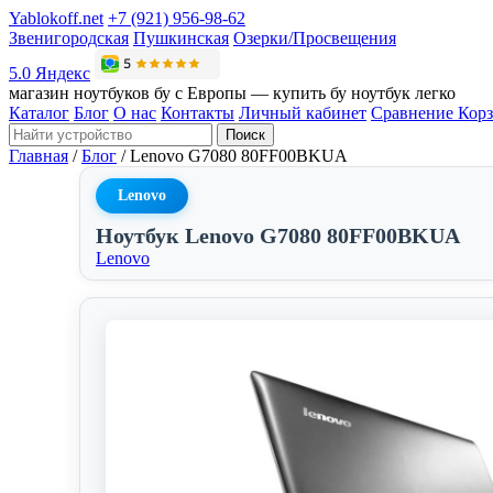
Yablokoff.net
+7 (921) 956-98-62
Звенигородская
Пушкинская
Озерки/Просвещения
5.0 Яндекс
магазин ноутбуков бу с Европы — купить бу ноутбук легко
Каталог
Блог
О нас
Контакты
Личный кабинет
Сравнение
Кор
Поиск
Главная
/
Блог
/
Lenovo G7080 80FF00BKUA
Lenovo
Ноутбук Lenovo G7080 80FF00BKUA
Lenovo