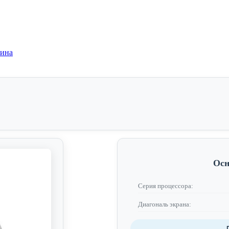
зина
Осн
Серия процессора:
Диагональ экрана: