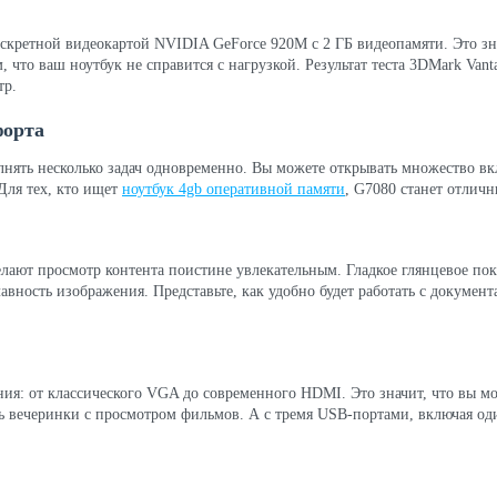
дискретной видеокартой NVIDIA GeForce 920M с 2 ГБ видеопамяти. Это з
, что ваш ноутбук не справится с нагрузкой. Результат теста 3DMark Van
тр.
форта
лнять несколько задач одновременно. Вы можете открывать множество вкл
Для тех, кто ищет
ноутбук 4gb оперативной памяти
, G7080 станет отлич
елают просмотр контента поистине увлекательным. Гладкое глянцевое по
лавность изображения. Представьте, как удобно будет работать с докуме
ия: от классического VGA до современного HDMI. Это значит, что вы мож
ь вечеринки с просмотром фильмов. А с тремя USB-портами, включая од