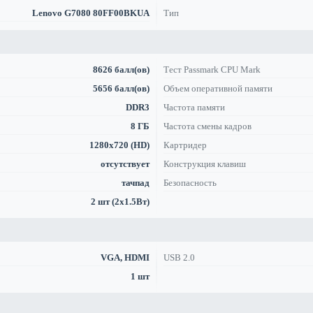
Lenovo G7080 80FF00BKUA
Тип
8626 балл(ов)
Тест Passmark CPU Mark
5656 балл(ов)
Объем оперативной памяти
DDR3
Частота памяти
8 ГБ
Частота смены кадров
1280x720 (HD)
Картридер
отсутствует
Конструкция клавиш
тачпад
Безопасность
2 шт (2x1.5Вт)
VGA, HDMI
USB 2.0
1 шт