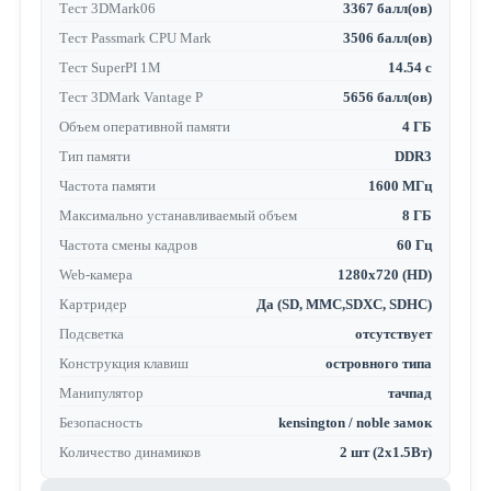
Тест 3DMark06
3367 балл(ов)
Тест Passmark CPU Mark
3506 балл(ов)
Тест SuperPI 1M
14.54 с
Тест 3DMark Vantage P
5656 балл(ов)
Объем оперативной памяти
4 ГБ
Тип памяти
DDR3
Частота памяти
1600 МГц
Максимально устанавливаемый объем
8 ГБ
Частота смены кадров
60 Гц
Web-камера
1280x720 (HD)
Картридер
Да (SD, MMC,SDXC, SDHC)
Подсветка
отсутствует
Конструкция клавиш
островного типа
Манипулятор
тачпад
Безопасность
kensington / noble замок
Количество динамиков
2 шт (2x1.5Вт)