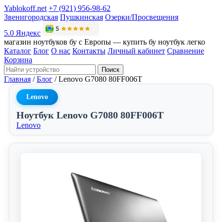
Yablokoff.net
+7 (921) 956-98-62
Звенигородская
Пушкинская
Озерки/Просвещения
5.0 Яндекс
магазин ноутбуков бу с Европы — купить бу ноутбук легко
Каталог
Блог
О нас
Контакты
Личный кабинет
Сравнение
Корзина
Поиск
Главная
/
Блог
/
Lenovo G7080 80FF006T
Lenovo
Ноутбук Lenovo G7080 80FF006T
Lenovo