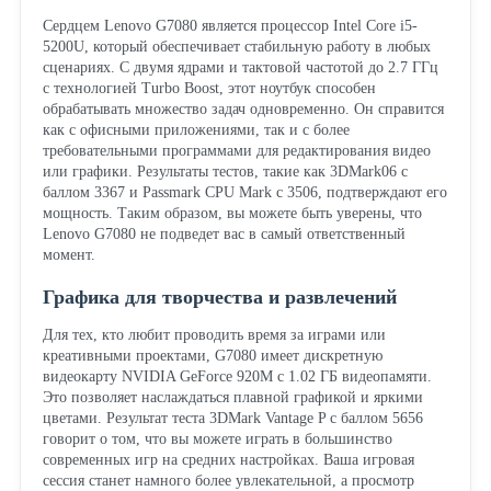
Сердцем Lenovo G7080 является процессор Intel Core i5-
5200U, который обеспечивает стабильную работу в любых
сценариях. С двумя ядрами и тактовой частотой до 2.7 ГГц
с технологией Turbo Boost, этот ноутбук способен
обрабатывать множество задач одновременно. Он справится
как с офисными приложениями, так и с более
требовательными программами для редактирования видео
или графики. Результаты тестов, такие как 3DMark06 с
баллом 3367 и Passmark CPU Mark с 3506, подтверждают его
мощность. Таким образом, вы можете быть уверены, что
Lenovo G7080 не подведет вас в самый ответственный
момент.
Графика для творчества и развлечений
Для тех, кто любит проводить время за играми или
креативными проектами, G7080 имеет дискретную
видеокарту NVIDIA GeForce 920M с 1.02 ГБ видеопамяти.
Это позволяет наслаждаться плавной графикой и яркими
цветами. Результат теста 3DMark Vantage P с баллом 5656
говорит о том, что вы можете играть в большинство
современных игр на средних настройках. Ваша игровая
сессия станет намного более увлекательной, а просмотр