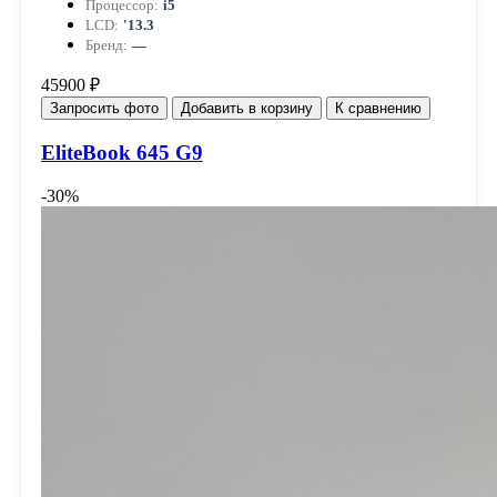
Процессор:
i5
LCD:
'13.3
Бренд:
—
45900 ₽
Запросить фото
Добавить в корзину
К сравнению
EliteBook 645 G9
-30%