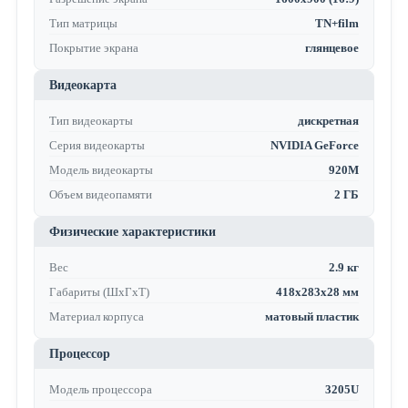
Тип матрицы
TN+film
Покрытие экрана
глянцевое
Видеокарта
Тип видеокарты
дискретная
Серия видеокарты
NVIDIA GeForce
Модель видеокарты
920M
Объем видеопамяти
2 ГБ
Физические характеристики
Вес
2.9 кг
Габариты (ШхГхТ)
418х283х28 мм
Материал корпуса
матовый пластик
Процессор
Модель процессора
3205U