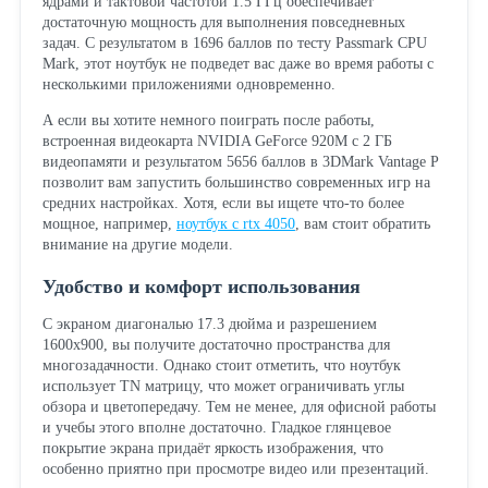
ядрами и тактовой частотой 1.5 ГГц обеспечивает
достаточную мощность для выполнения повседневных
задач. С результатом в 1696 баллов по тесту Passmark CPU
Mark, этот ноутбук не подведет вас даже во время работы с
несколькими приложениями одновременно.
А если вы хотите немного поиграть после работы,
встроенная видеокарта NVIDIA GeForce 920M с 2 ГБ
видеопамяти и результатом 5656 баллов в 3DMark Vantage P
позволит вам запустить большинство современных игр на
средних настройках. Хотя, если вы ищете что-то более
мощное, например,
ноутбук с rtx 4050
, вам стоит обратить
внимание на другие модели.
Удобство и комфорт использования
С экраном диагональю 17.3 дюйма и разрешением
1600x900, вы получите достаточно пространства для
многозадачности. Однако стоит отметить, что ноутбук
использует TN матрицу, что может ограничивать углы
обзора и цветопередачу. Тем не менее, для офисной работы
и учебы этого вполне достаточно. Гладкое глянцевое
покрытие экрана придаёт яркость изображения, что
особенно приятно при просмотре видео или презентаций.