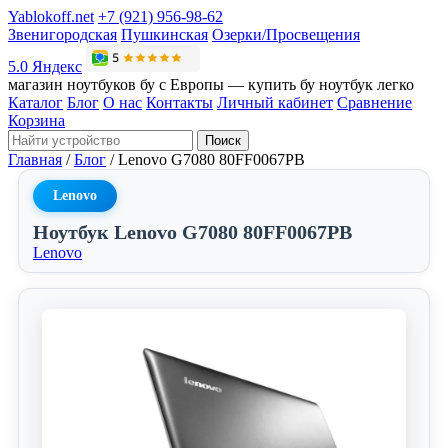
Yablokoff.net
+7 (921) 956-98-62
Звенигородская
Пушкинская
Озерки/Просвещения
5.0 Яндекс
магазин ноутбуков бу с Европы — купить бу ноутбук легко
Каталог
Блог
О нас
Контакты
Личный кабинет
Сравнение
Корзина
Поиск
Главная
/
Блог
/
Lenovo G7080 80FF0067PB
Lenovo
Ноутбук Lenovo G7080 80FF0067PB
Lenovo