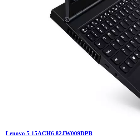
Lenovo 5 15ACH6 82JW009DPB