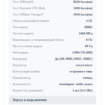
Тест 3DMark06
8626 балл(ов)
Тест Passmark CPU Mark
1696 балл(ов)
Тест 3DMark Vantage P
5656 балл(ов)
Объем оперативной памяти
4 ГБ
Тип памяти
DDR3
Частота памяти
1600 МГц
Максимально устанавливаемый объем
8 ГБ
Частота смены кадров
60 Гц
Web-камера
1280x720 (HD)
Картридер
Да (SD, MMC,SDXC, SDHC)
Подсветка
отсутствует
Конструкция клавиш
островного типа
Манипулятор
тачпад
Безопасность
kensington / noble замок
Количество динамиков
2 шт (2x1.5Вт)
Порты и подключения