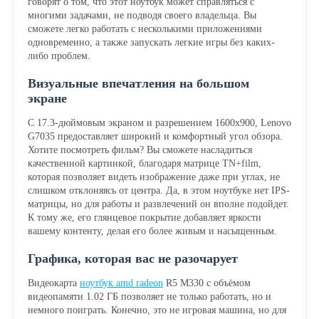
говорят о том, что этот ноутбук может справляться с
многими задачами, не подводя своего владельца. Вы
сможете легко работать с несколькими приложениями
одновременно, а также запускать легкие игры без каких-
либо проблем.
Визуальные впечатления на большом
экране
С 17.3-дюймовым экраном и разрешением 1600x900, Lenovo
G7035 предоставляет широкий и комфортный угол обзора.
Хотите посмотреть фильм? Вы сможете насладиться
качественной картинкой, благодаря матрице TN+film,
которая позволяет видеть изображение даже при углах, не
слишком отклоняясь от центра. Да, в этом ноутбуке нет IPS-
матрицы, но для работы и развлечений он вполне подойдет.
К тому же, его глянцевое покрытие добавляет яркости
вашему контенту, делая его более живым и насыщенным.
Графика, которая вас не разочарует
Видеокарта
ноутбук amd radeon
R5 M330 с объёмом
видеопамяти 1.02 ГБ позволяет не только работать, но и
немного поиграть. Конечно, это не игровая машина, но для