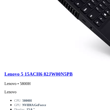
Lenovo 5 15ACH6 82JW00N5PB
Lenovo • 5800H
Lenovo
CPU:
5800H
GPU:
NVIDIA GeForce
Display:
15.6 "