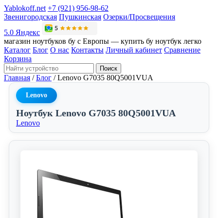
Yablokoff.net
+7 (921) 956-98-62
Звенигородская
Пушкинская
Озерки/Просвещения
5.0 Яндекс
магазин ноутбуков бу с Европы — купить бу ноутбук легко
Каталог
Блог
О нас
Контакты
Личный кабинет
Сравнение
Корзина
Поиск
Главная
/
Блог
/
Lenovo G7035 80Q5001VUA
Lenovo
Ноутбук Lenovo G7035 80Q5001VUA
Lenovo