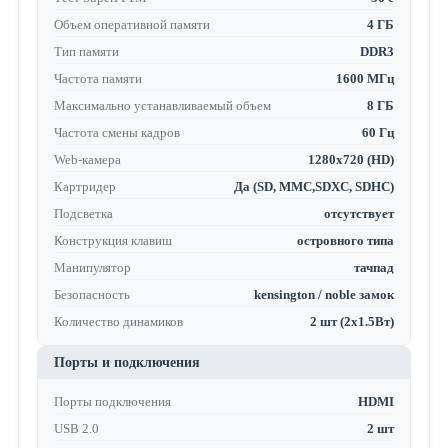
Объем оперативной памяти
4 ГБ
Тип памяти
DDR3
Частота памяти
1600 МГц
Максимально устанавливаемый объем
8 ГБ
Частота смены кадров
60 Гц
Web-камера
1280x720 (HD)
Картридер
Да (SD, MMC,SDXC, SDHC)
Подсветка
отсутствует
Конструкция клавиш
островного типа
Манипулятор
тачпад
Безопасность
kensington / noble замок
Количество динамиков
2 шт (2x1.5Вт)
Порты и подключения
Порты подключения
HDMI
USB 2.0
2 шт