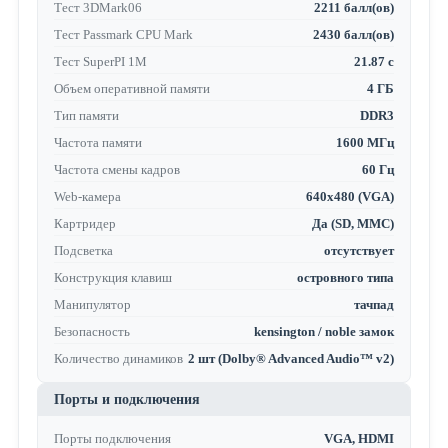
Тест 3DMark06
2211 балл(ов)
Тест Passmark CPU Mark
2430 балл(ов)
Тест SuperPI 1M
21.87 с
Объем оперативной памяти
4 ГБ
Тип памяти
DDR3
Частота памяти
1600 МГц
Частота смены кадров
60 Гц
Web-камера
640x480 (VGA)
Картридер
Да (SD, MMC)
Подсветка
отсутствует
Конструкция клавиш
островного типа
Манипулятор
тачпад
Безопасность
kensington / noble замок
Количество динамиков
2 шт (Dolby® Advanced Audio™ v2)
Порты и подключения
Порты подключения
VGA, HDMI