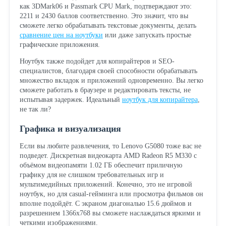
как 3DMark06 и Passmark CPU Mark, подтверждают это:
2211 и 2430 баллов соответственно. Это значит, что вы
сможете легко обрабатывать текстовые документы, делать
сравнение цен на ноутбуки
или даже запускать простые
графические приложения.
Ноутбук также подойдет для копирайтеров и SEO-
специалистов, благодаря своей способности обрабатывать
множество вкладок и приложений одновременно. Вы легко
сможете работать в браузере и редактировать тексты, не
испытывая задержек. Идеальный
ноутбук для копирайтера
,
не так ли?
Графика и визуализация
Если вы любите развлечения, то Lenovo G5080 тоже вас не
подведет. Дискретная видеокарта AMD Radeon R5 M330 с
объёмом видеопамяти 1.02 ГБ обеспечит приличную
графику для не слишком требовательных игр и
мультимедийных приложений. Конечно, это не игровой
ноутбук, но для casual-гейминга или просмотра фильмов он
вполне подойдёт. С экраном диагональю 15.6 дюймов и
разрешением 1366x768 вы сможете наслаждаться яркими и
четкими изображениями.