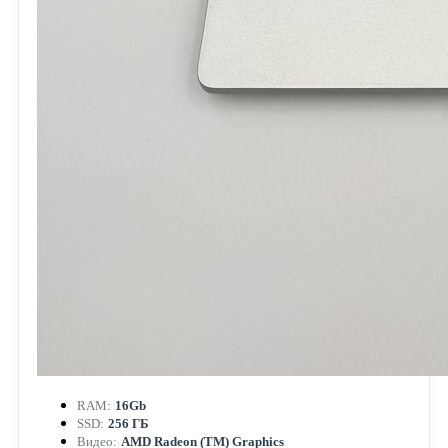
RAM:
16Gb
SSD:
256 ГБ
Видео:
AMD Radeon (TM) Graphics