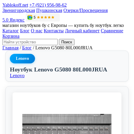
Yablokoff.net
+7 (921) 956-98-62
Звенигородская
Пушкинская
Озерки/Просвещения
5.0 Яндекс
магазин ноутбуков бу с Европы — купить бу ноутбук легко
Каталог
Блог
О нас
Контакты
Личный кабинет
Сравнение
Корзина
Поиск
Главная
/
Блог
/
Lenovo G5080 80L000JRUA
Lenovo
Ноутбук Lenovo G5080 80L000JRUA
Lenovo