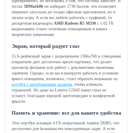
одновременно, не беспокоясь о том, что система зависнет. В
тестах
3DMark06
он набирает 2730 баллов, что позволяет
уверенно запускать не только офисные приложения, но и
легкие игры. А если вы любите работать с графикой, то
дискретная видеокарта
AMD Radeon R5 M330
с 1.02 ГБ
видеопамяти станет отличным помощником в ваших
творческих начинаниях.
Экран, который радует глаз
15.6-дюймовый экран с разрешением 1366x768 и глянцевым
покрытием дает достаточно яркую картинку, что делает
просмотр фильмов или работу с документами приятным
занятием. Однако, если вы планируете работать в условиях
яркого освещения, возможно, стоит обратить внимание на
ноутбук с антибликовым экраном
, чтобы избежать
отражений. Но даже на Lenovo G5045 ваши глаза не
устанут, благодаря хорошей цветопередаче и комфортной
яркости.
Память и хранение: все для вашего удобства
Этот ноутбук оснащен 4 ГБ оперативной памяти DDR3, что
достаточно для большинства повседневных задач. А если