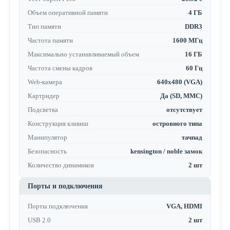
Объем оперативной памяти
4 ГБ
Тип памяти
DDR3
Частота памяти
1600 МГц
Максимально устанавливаемый объем
16 ГБ
Частота смены кадров
60 Гц
Web-камера
640x480 (VGA)
Картридер
Да (SD, MMC)
Подсветка
отсутствует
Конструкция клавиш
островного типа
Манипулятор
тачпад
Безопасность
kensington / noble замок
Количество динамиков
2 шт
Порты и подключения
Порты подключения
VGA, HDMI
USB 2.0
2 шт