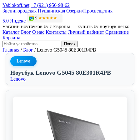
Yablokoff.net
+7 (921) 956-98-62
Звенигородская
Пушкинская
Озерки/Просвещения
5.0 Яндекс
магазин ноутбуков бу с Европы — купить бу ноутбук легко
Каталог
Блог
О нас
Контакты
Личный кабинет
Сравнение
Корзина
Поиск
Главная
/
Блог
/
Lenovo G5045 80E301R4PB
Lenovo
Ноутбук Lenovo G5045 80E301R4PB
Lenovo