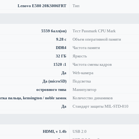
Lenovo E580 20KS006FRT
Тип
5559 балл(ов)
Тест Passmark CPU Mark
9.28 с
Объем оперативной памяти
DDR4
Частота памяти
32 ГБ
Яркость
1520 :1
Частота смены кадров
Да
Web-камера
Да (microSD)
Подсветка
островного типа
Манипулятор
тка пальца, kensington / noble замок
Количество динамиков
Да
Стандарт защиты MIL-STD-810
HDMI, v 1.4b
USB 2.0