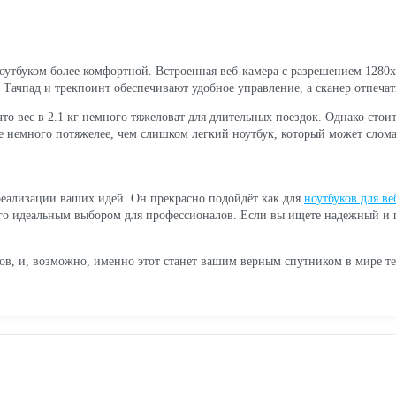
 ноутбуком более комфортной. Встроенная веб-камера с разрешением 1280x
 Тачпад и трекпоинт обеспечивают удобное управление, а сканер отпечат
то вес в 2.1 кг немного тяжеловат для длительных поездок. Однако стои
чше немного потяжелее, чем слишком легкий ноутбук, который может слом
 реализации ваших идей. Он прекрасно подойдёт как для
ноутбуков для ве
о идеальным выбором для профессионалов. Если вы ищете надежный и п
в, и, возможно, именно этот станет вашим верным спутником в мире те