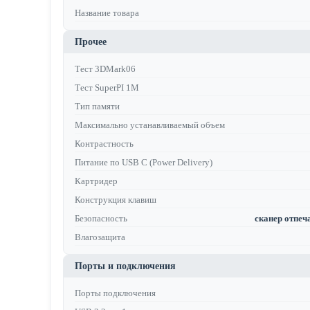
Название товара
Прочее
Тест 3DMark06
Тест SuperPI 1M
Тип памяти
Максимально устанавливаемый объем
Контрастность
Питание по USB C (Power Delivery)
Картридер
Конструкция клавиш
Безопасность
сканер отпеча
Влагозащита
Порты и подключения
Порты подключения