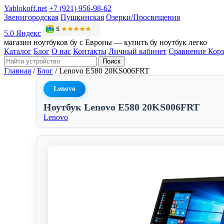
Yablokoff.net
+7 (921) 956-98-62
Звенигородская
Пушкинская
Озерки/Просвещения
5.0 Яндекс
магазин ноутбуков бу с Европы — купить бу ноутбук легко
Каталог
Блог
О нас
Контакты
Личный кабинет
Сравнение
Кор
Поиск
Главная
/
Блог
/
Lenovo E580 20KS006FRT
Lenovo
Ноутбук Lenovo E580 20KS006FRT
Lenovo