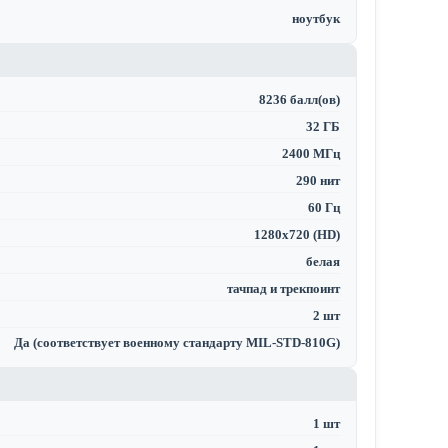
ноутбук
8236 балл(ов)
32 ГБ
2400 МГц
290 нит
60 Гц
1280x720 (HD)
белая
тачпад и трекпоинт
2 шт
Да (соответствует военному стандарту MIL-STD-810G)
1 шт