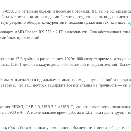
 i7-8550U с четырьмя ядрами и восемью потоками. Да, вы не ослышались! 
отать с несколькими вкладками браузера, редактировать видео и делать
утбук уверенно обходит конкурентов и подходит даже для тех, кто ищет
л
деокарта AMD Radeon RX 550 с 2 ГБ видеопамяти. Она обеспечивает плав
имедийных приложений.
агональю 15.6 дюйма и разрешением 1920x1080 создает яркую и четкую ка
ность 1520:1 делают каждую деталь более живой и выразительной. Вы смо
.95 мм, что делает его идеальным компаньоном для путешествий и поезд
ь уверены, что ваш ноутбук выдержит все испытания на прочность — он 
чения: HDMI, USB 2.0, USB 3.2 и USB-C, что позволяет легко подключат
тью 3980 мАч. А максимальное время работы в 12.2 часа гарантирует, что
аш ноутбук работает на полную мощность. Вы делаете заметки, общаетесь 