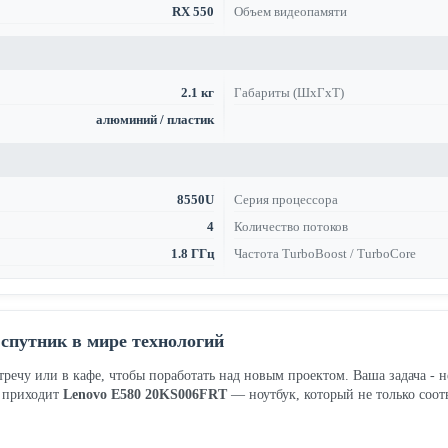
RX 550
Объем видеопамяти
2.1 кг
Габариты (ШхГхТ)
алюминий / пластик
8550U
Серия процессора
4
Количество потоков
1.8 ГГц
Частота TurboBoost / TurboCore
спутник в мире технологий
тречу или в кафе, чтобы поработать над новым проектом. Ваша задача - не
ь приходит
Lenovo E580 20KS006FRT
— ноутбук, который не только соот