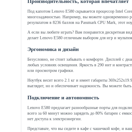
Производительность, которая впечатляет
Под капотом Lenovo E580 скрывается процессор Intel Core
многозадачностью. Например, вы можете одновременно раб
результатом в 8236 баллов на Passmark CPU Mark, этот но
А если вы любите играть? Вам понравится дискретная ви
делает Lenovo E580 отличным выбором для игр и мульт
Эргономика и дизайн
Безусловно, не стоит забывать о комфорте. Дисплей с ди
любых условиях освещения. Яркость в 290 нит и контраст
или просмотром графики.
Ноутбук весит всего 2.1 кг и имеет габариты 369x252x19
выглядит, но и обеспечивает надежность. Вы можете быт
Подключение и автономность
Lenovo E580 предлагает разнообразные порты для подклю
всего за 60 минут можно зарядить до 80% батареи с емкос
нет доступа к электроэнергии.
Представьте, что вы сидите в кафе с чашечкой кофе, и в