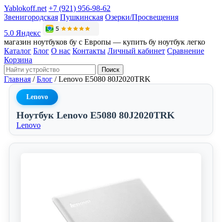
Yablokoff.net
+7 (921) 956-98-62
Звенигородская
Пушкинская
Озерки/Просвещения
5.0 Яндекс
магазин ноутбуков бу с Европы — купить бу ноутбук легко
Каталог
Блог
О нас
Контакты
Личный кабинет
Сравнение
Корзина
Поиск
Главная
/
Блог
/
Lenovo E5080 80J2020TRK
Lenovo
Ноутбук Lenovo E5080 80J2020TRK
Lenovo