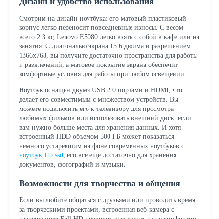
Дизайн и удобство использования
Смотрим на дизайн ноутбука: его матовый пластиковый
корпус легко переносит повседневные износы. С весом
всего 2.3 кг, Lenovo E5080 легко взять с собой в кафе или на
занятия. С диагональю экрана 15.6 дюйма и разрешением
1366x768, вы получите достаточно пространства для работы
и развлечений, а матовое покрытие экрана обеспечит
комфортные условия для работы при любом освещении.
Ноутбук оснащен двумя USB 2.0 портами и HDMI, что
делает его совместимым с множеством устройств. Вы
можете подключить его к телевизору для просмотра
любимых фильмов или использовать внешний диск, если
вам нужно больше места для хранения данных. И хотя
встроенный HDD объемом 500 ГБ может показаться
немного устаревшим на фоне современных ноутбуков с
ноутбук 1tb ssd
, его все еще достаточно для хранения
документов, фотографий и музыки.
Возможности для творчества и общения
Если вы любите общаться с друзьями или проводить время
за творческими проектами, встроенная веб-камера с
разрешением Full HD позволит вам делать это с комфортом.