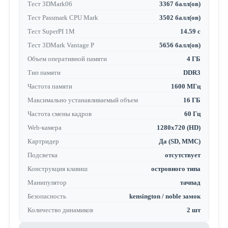
Тест 3DMark06
3367 балл(ов)
Тест Passmark CPU Mark
3502 балл(ов)
Тест SuperPI 1M
14.59 с
Тест 3DMark Vantage P
5656 балл(ов)
Объем оперативной памяти
4 ГБ
Тип памяти
DDR3
Частота памяти
1600 МГц
Максимально устанавливаемый объем
16 ГБ
Частота смены кадров
60 Гц
Web-камера
1280x720 (HD)
Картридер
Да (SD, MMC)
Подсветка
отсутствует
Конструкция клавиш
островного типа
Манипулятор
тачпад
Безопасность
kensington / noble замок
Количество динамиков
2 шт