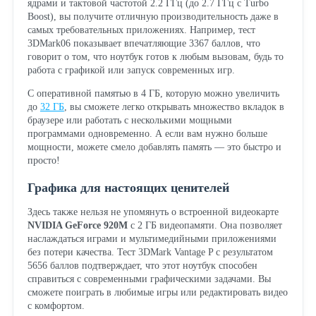
ядрами и тактовой частотой 2.2 ГГц (до 2.7 ГГц с Turbo
Boost), вы получите отличную производительность даже в
самых требовательных приложениях. Например, тест
3DMark06 показывает впечатляющие 3367 баллов, что
говорит о том, что ноутбук готов к любым вызовам, будь то
работа с графикой или запуск современных игр.
С оперативной памятью в 4 ГБ, которую можно увеличить
до
32 ГБ
, вы сможете легко открывать множество вкладок в
браузере или работать с несколькими мощными
программами одновременно. А если вам нужно больше
мощности, можете смело добавлять память — это быстро и
просто!
Графика для настоящих ценителей
Здесь также нельзя не упомянуть о встроенной видеокарте
NVIDIA GeForce 920M
с 2 ГБ видеопамяти. Она позволяет
наслаждаться играми и мультимедийными приложениями
без потери качества. Тест 3DMark Vantage P с результатом
5656 баллов подтверждает, что этот ноутбук способен
справиться с современными графическими задачами. Вы
сможете поиграть в любимые игры или редактировать видео
с комфортом.