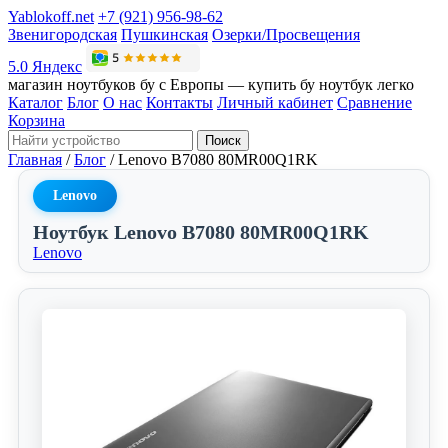
Yablokoff.net
+7 (921) 956-98-62
Звенигородская
Пушкинская
Озерки/Просвещения
5.0 Яндекс
магазин ноутбуков бу с Европы — купить бу ноутбук легко
Каталог
Блог
О нас
Контакты
Личный кабинет
Сравнение
Корзина
Поиск
Главная
/
Блог
/
Lenovo B7080 80MR00Q1RK
Lenovo
Ноутбук Lenovo B7080 80MR00Q1RK
Lenovo