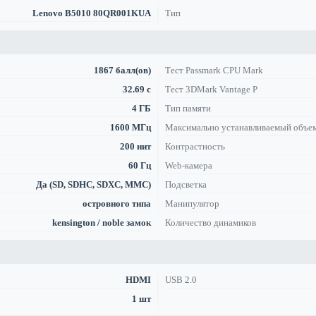
Lenovo B5010 80QR001KUA
Тип
1867 балл(ов)
Тест Passmark CPU Mark
32.69 с
Тест 3DMark Vantage P
4 ГБ
Тип памяти
1600 МГц
Максимально устанавливаемый объе
200 нит
Контрастность
60 Гц
Web-камера
Да (SD, SDHC, SDXC, MMC)
Подсветка
островного типа
Манипулятор
kensington / noble замок
Количество динамиков
HDMI
USB 2.0
1 шт