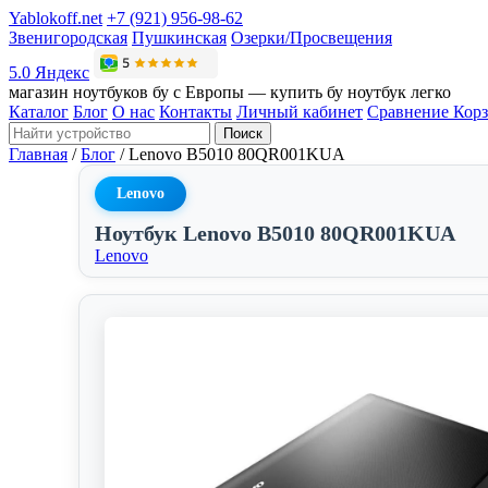
Yablokoff.net
+7 (921) 956-98-62
Звенигородская
Пушкинская
Озерки/Просвещения
5.0 Яндекс
магазин ноутбуков бу с Европы — купить бу ноутбук легко
Каталог
Блог
О нас
Контакты
Личный кабинет
Сравнение
Кор
Поиск
Главная
/
Блог
/
Lenovo B5010 80QR001KUA
Lenovo
Ноутбук Lenovo B5010 80QR001KUA
Lenovo