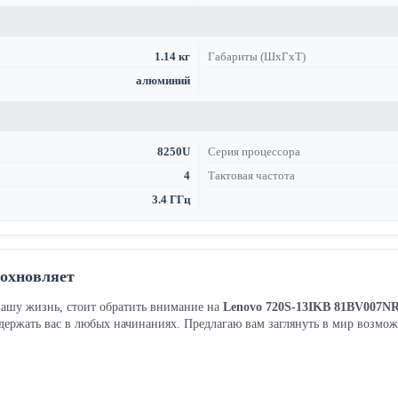
1.14 кг
Габариты (ШхГхТ)
алюминий
8250U
Серия процессора
4
Тактовая частота
3.4 ГГц
дохновляет
вашу жизнь, стоит обратить внимание на
Lenovo 720S-13IKB 81BV007N
держать вас в любых начинаниях. Предлагаю вам заглянуть в мир возмо