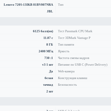
Lenovo 720S-13IKB 81BV007NRA
Тип
JBL
6125 балл(ов)
Тест Passmark CPU Mark
11.07 с
Тест 3DMark Vantage P
8 ГБ
Тип памяти
2400 МГц
Яркость
730 :1
Частота смены кадров
v3 1 шт
Питание по USB C (Power Delivery)
Да
Web-камера
белая
Конструкция клавиш
тачпад
Безопасность
2 шт