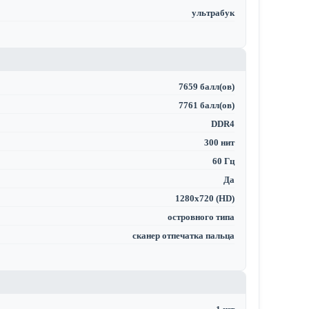
ультрабук
7659 балл(ов)
7761 балл(ов)
DDR4
300 нит
60 Гц
Да
1280x720 (HD)
островного типа
сканер отпечатка пальца