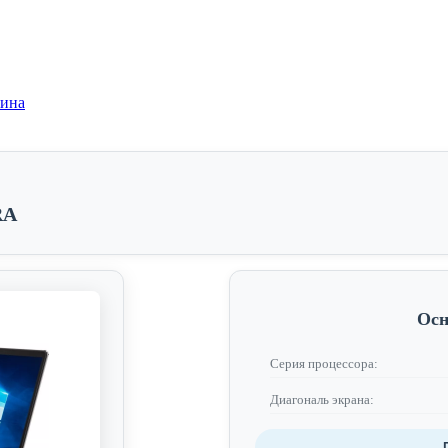
зина
RA
Осн
Серия процессора:
Диагональ экрана: