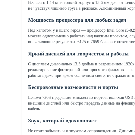
Вес всего 1.14 кг и тонкий корпус в 13.6 мм делают Lenov
не чувствуя лишнего груза в рюкзаке. Алюминиевый корпу
Мощность процессора для любых задач
Под капотом у нашего героя — процессор Intel Core i5-82
можете одновременно работать над важным проектом, слуш
впечатляющие результаты: 6125 и 7659 баллов соответств
Яркий дисплей для творчества и работы
С дисплеем диагональю 13.3 дюйма и разрешением 1920x1
редактирование фотографий или просмотр фильмов — кажд
работать даже при ярком солнечном свете, не страдая от 
Беспроводные возможности и порты
Lenovo 720S предлагает множество портов, включая USB 3
внешний дисплей или быстро передать данные на флешку.
кабель.
Звук, который вдохновляет
Не стоит забывать и о звуковом сопровождении. Динамик