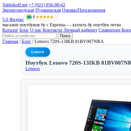
Yablokoff.net
+7 (921) 956-98-62
Звенигородская
Пушкинская
Озерки/Просвещения
5.0 Яндекс
магазин ноутбуков бу с Европы — купить бу ноутбук легко
Каталог
Блог
О нас
Контакты
Личный кабинет
Сравнение
Кор
Поиск
Главная
/
Блог
/
Lenovo 720S-13IKB 81BV007NRA
Lenovo
Ноутбук Lenovo 720S-13IKB 81BV007N
Lenovo