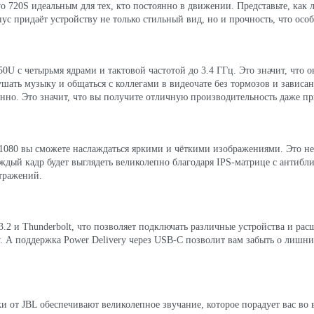
o 720S идеальным для тех, кто постоянно в движении. Представьте, как л
с придаёт устройству не только стильный вид, но и прочность, что осо
50U с четырьмя ядрами и тактовой частотой до 3.4 ГГц. Это значит, что 
ать музыку и общаться с коллегами в видеочате без тормозов и зависани
енно. Это значит, что вы получите отличную производительность даже п
080 вы сможете наслаждаться яркими и чёткими изображениями. Это не п
ый кадр будет выглядеть великолепно благодаря IPS-матрице с антибли
отражений.
.2 и Thunderbolt, что позволяет подключать различные устройства и ра
 А поддержка Power Delivery через USB-C позволит вам забыть о лишних
и от JBL обеспечивают великолепное звучание, которое порадует вас в