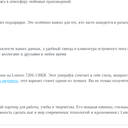
аясь в атмосферу любимых произведений.
ез подзарядки. Это особенно важно для тех, кто часто находится в разъез
пасности ваших данных, а удобный тачпад и клавиатура островного типа 
с коллегами и друзьями в любое время.
ние на Lenovo 720S-13IKB. Этот ультрабук сочетает в себе стиль, мощно
к недорого
, этот вариант станет одним из лучших. Вы не только получите
ый партнер для работы, учебы и творчества. Его мощная начинка, стиль
жность сделать шаг в мир современных технологий и вдохновения с Len