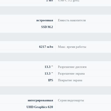
2 шт
USB C 3.2 gen2
встроенная
Емкость накопителя
SSD M.2
6217 мАч
Макс. время работы
13.3 "
Разрешение дисплея
13.3 "
Разрешение экрана
IPS
Покрытие экрана
интегрированная
Серия видеокарты
UHD Graphics 620